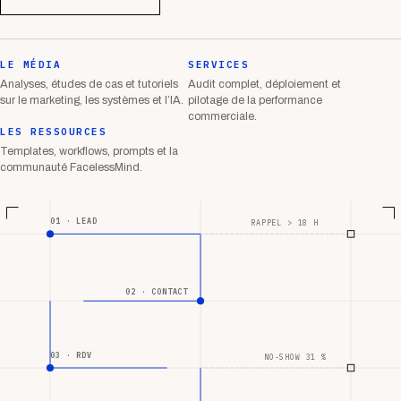
LE MÉDIA
SERVICES
Analyses, études de cas et tutoriels
Audit complet, déploiement et
sur le marketing, les systèmes et l’IA.
pilotage de la performance
commerciale.
LES RESSOURCES
Templates, workflows, prompts et la
communauté FacelessMind.
01 · LEAD
RAPPEL > 18 H
02 · CONTACT
03 · RDV
NO-SHOW 31 %