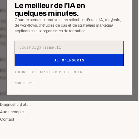
Le meilleur de l'IA en
MAGAZINE
quelques minutes.
Chaque semaine, recevez une sélection d'outils IA, d'agents,
Tous les articles
de workflows, d'études de cas et de stratégies marketing
Analyses
applicables aux organismes de formation.
Études de cas
Tutoriels
Adresse e-mail
RESSOURCES
JE M’INSCRIS
Bibliothèque
AUCUN SPAM. DÉSINSCRIPTION EN UN CLIC.
Communauté
NON MERCI
SERVICES
Diagnostic gratuit
Audit complet
Contact