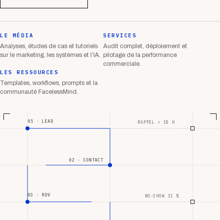
LE MÉDIA
SERVICES
Analyses, études de cas et tutoriels
Audit complet, déploiement et
sur le marketing, les systèmes et l’IA.
pilotage de la performance
commerciale.
LES RESSOURCES
Templates, workflows, prompts et la
communauté FacelessMind.
01 · LEAD
RAPPEL > 18 H
02 · CONTACT
03 · RDV
NO-SHOW 31 %