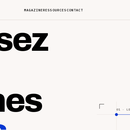
MAGAZINE
RESSOURCES
CONTACT
sez
nes
01 · L