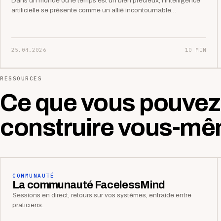
Dans un monde où le temps est un bien précieux, l’intelligence
artificielle se présente comme un allié incontournable…
25.04.2026
10 MIN
RESSOURCES
Ce que vous pouvez
construire vous-mê
COMMUNAUTÉ
La communauté FacelessMind
Sessions en direct, retours sur vos systèmes, entraide entre
praticiens.