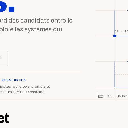
.
d des candidats entre le
éploie les systèmes qui
03 · R
E
 RESSOURCES
lates, workflows, prompts et
ommunauté FacelessMind.
FIG. 01 — PARCO
et