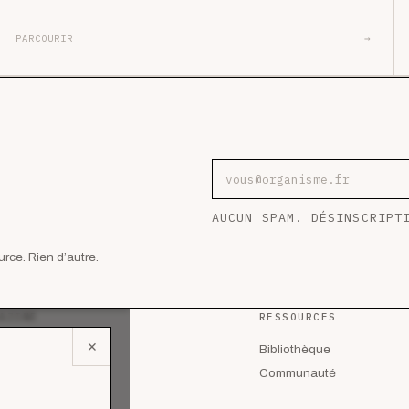
PARCOURIR
→
Adresse e-mail
AUCUN SPAM. DÉSINSCRIPT
rce. Rien d’autre.
AZINE
RESSOURCES
✕
 les articles
Bibliothèque
lyses
Communauté
des de cas