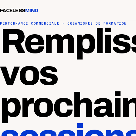
FACELESS
MIND
PERFORMANCE COMMERCIALE · ORGANISMES DE FORMATION
Remplis
vos
prochai