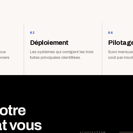
03
04
Déploiement
Pilotag
vous
Les systèmes qui corrigent les trois
Suivi mensuel
eviers
fuites principales identifiées.
coût par inscr
otre
t vous
ACQUISITION