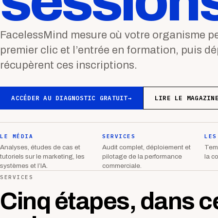
sessions
FacelessMind mesure où votre organisme per
premier clic et l’entrée en formation, puis d
récupèrent ces inscriptions.
ACCÉDER AU DIAGNOSTIC GRATUIT
→
LIRE LE MAGAZIN
LE MÉDIA
SERVICES
LES
Analyses, études de cas et
Audit complet, déploiement et
Temp
tutoriels sur le marketing, les
pilotage de la performance
la c
systèmes et l’IA.
commerciale.
SERVICES
Cinq étapes, dans c