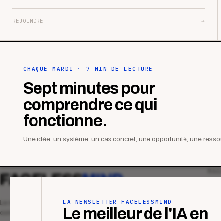
REJOINDRE
→
CHAQUE MARDI · 7 MIN DE LECTURE
Sept minutes pour
comprendre ce qui
fonctionne.
Une idée, un système, un cas concret, une opportunité, une ressou
MAG
FACELESS
MIND
Tous
Ana
LA NEWSLETTER FACELESSMIND
Le média qui mesurent la performance
Le meilleur de l'IA en
commerciale des organismes de formation.
Étu