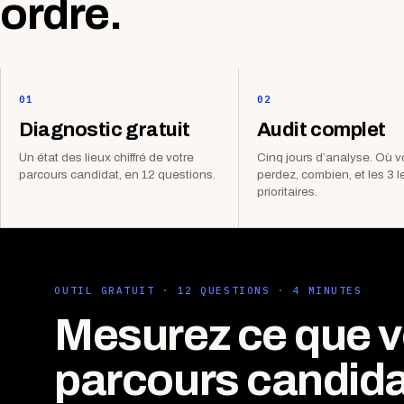
ordre.
01
02
Diagnostic gratuit
Audit complet
Un état des lieux chiffré de votre
Cinq jours d’analyse. Où 
parcours candidat, en 12 questions.
perdez, combien, et les 3 l
prioritaires.
OUTIL GRATUIT · 12 QUESTIONS · 4 MINUTES
Mesurez ce que v
parcours candida