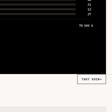
31
12
27
78 000 €
TOUT VOIR
→