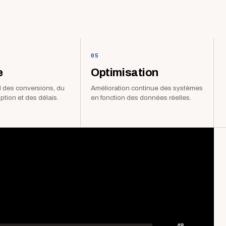
05
e
Optimisation
 des conversions, du
Amélioration continue des systèmes
iption et des délais.
en fonction des données réelles.
48