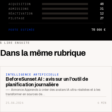
48
ACQUISITION
31
ADMISSIONS
12
RÉACTIVATION
27
PILOTAGE
78 000 €
PERTE ESTIMÉE
À LIRE ENSUITE
Dans la même rubrique
INTELLIGENCE ARTIFICIELLE
BeforeSunset AI : avis sur un l’outil de
planification journalière
—- Annonce Apprends à créer des avatars IA ultra-réalistes et à les
transformer en sources de…
25.04.2026
6 MIN