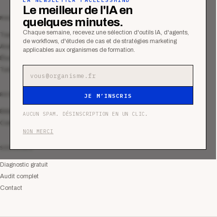
LA NEWSLETTER FACELESSMIND
Le meilleur de l'IA en
MAGAZINE
quelques minutes.
Chaque semaine, recevez une sélection d'outils IA, d'agents,
Tous les articles
de workflows, d'études de cas et de stratégies marketing
Analyses
applicables aux organismes de formation.
Études de cas
Tutoriels
Adresse e-mail
RESSOURCES
JE M’INSCRIS
Bibliothèque
AUCUN SPAM. DÉSINSCRIPTION EN UN CLIC.
Communauté
NON MERCI
SERVICES
Diagnostic gratuit
Audit complet
Contact