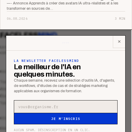
—- Annonce Apprends à créer des avatars IA ultra-réalistes et à les
transformer en sources de…
06.08.2026
3 MIN
FACELESS
MIND
✕
Le média qui mesurent la performance
commerciale des organismes de formation.
LA NEWSLETTER FACELESSMIND
Le meilleur de l'IA en
MAGAZINE
quelques minutes.
Chaque semaine, recevez une sélection d'outils IA, d'agents,
Tous les articles
de workflows, d'études de cas et de stratégies marketing
Analyses
applicables aux organismes de formation.
Études de cas
Tutoriels
Adresse e-mail
RESSOURCES
JE M’INSCRIS
Bibliothèque
AUCUN SPAM. DÉSINSCRIPTION EN UN CLIC.