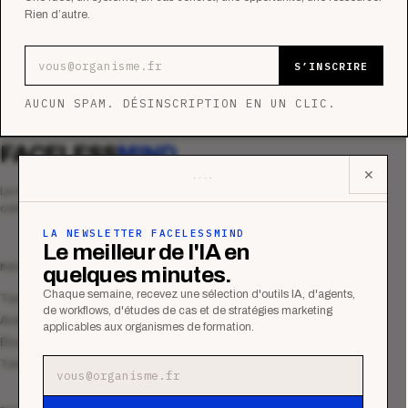
Rien d’autre.
Adresse e-mail
S’INSCRIRE
AUCUN SPAM. DÉSINSCRIPTION EN UN CLIC.
FACELESS
MIND
✕
Le média qui mesurent la performance
commerciale des organismes de formation.
LA NEWSLETTER FACELESSMIND
Le meilleur de l'IA en
MAGAZINE
quelques minutes.
Chaque semaine, recevez une sélection d'outils IA, d'agents,
Tous les articles
de workflows, d'études de cas et de stratégies marketing
Analyses
applicables aux organismes de formation.
Études de cas
Tutoriels
Adresse e-mail