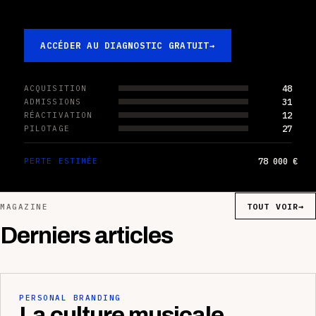
ACCÉDER AU DIAGNOSTIC GRATUIT
→
48
ACQUISITION
31
ADMISSIONS
12
RÉACTIVATION
27
PILOTAGE
78 000 €
PERTE ESTIMÉE
TOUT VOIR
→
MAGAZINE
Derniers articles
PERSONAL BRANDING
La culture musicale