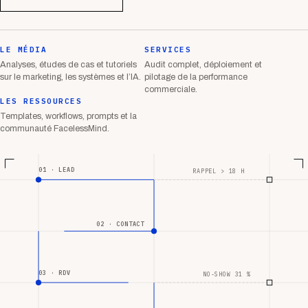
LE MÉDIA
SERVICES
Analyses, études de cas et tutoriels
Audit complet, déploiement et
sur le marketing, les systèmes et l’IA.
pilotage de la performance
commerciale.
LES RESSOURCES
Templates, workflows, prompts et la
communauté FacelessMind.
01 · LEAD
RAPPEL > 18 H
02 · CONTACT
03 · RDV
NO-SHOW 31 %