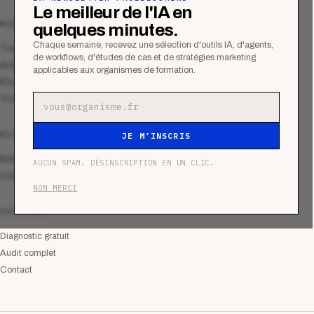
Le meilleur de l'IA en
MAGAZINE
quelques minutes.
Chaque semaine, recevez une sélection d'outils IA, d'agents,
Tous les articles
de workflows, d'études de cas et de stratégies marketing
Analyses
applicables aux organismes de formation.
Études de cas
Tutoriels
Adresse e-mail
RESSOURCES
JE M’INSCRIS
Bibliothèque
AUCUN SPAM. DÉSINSCRIPTION EN UN CLIC.
Communauté
NON MERCI
SERVICES
Diagnostic gratuit
Audit complet
Contact