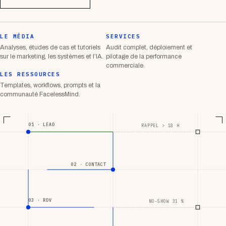
LE MÉDIA
SERVICES
Analyses, études de cas et tutoriels
Audit complet, déploiement et
sur le marketing, les systèmes et l’IA.
pilotage de la performance
commerciale.
LES RESSOURCES
Templates, workflows, prompts et la
communauté FacelessMind.
01 · LEAD
RAPPEL > 18 H
02 · CONTACT
03 · RDV
NO-SHOW 31 %