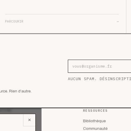
PARCOURIR
→
Adresse e-mail
AUCUN SPAM. DÉSINSCRIPT
rce. Rien d’autre.
AZINE
RESSOURCES
✕
 les articles
Bibliothèque
lyses
Communauté