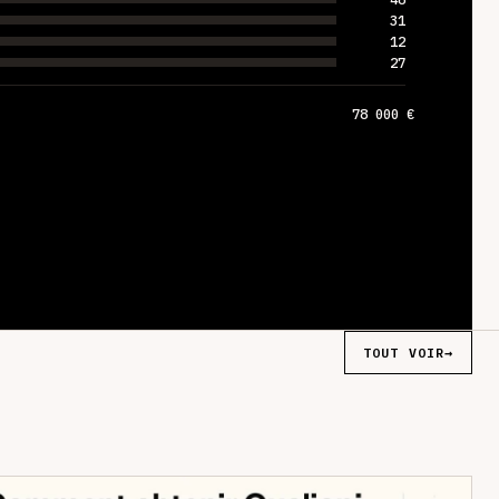
31
12
27
78 000 €
TOUT VOIR
→