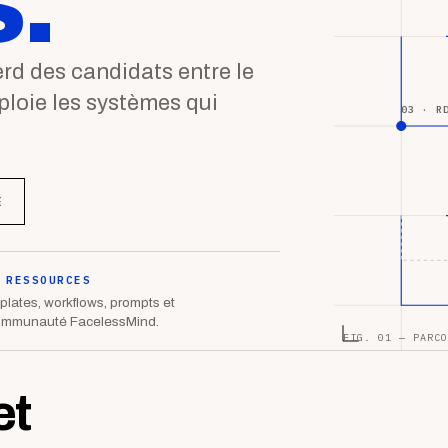
.
d des candidats entre le
éploie les systèmes qui
03 · R
E
 RESSOURCES
lates, workflows, prompts et
ommunauté FacelessMind.
FIG. 01 — PARCO
et