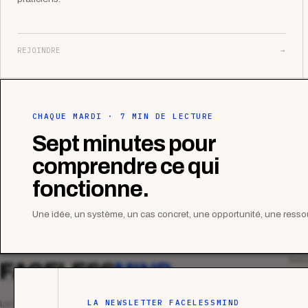
REJOINDRE
→
CHAQUE MARDI · 7 MIN DE LECTURE
Sept minutes pour
comprendre ce qui
fonctionne.
Une idée, un système, un cas concret, une opportunité, une ressou
MAG
FACELESS
MIND
Tous
Ana
LA NEWSLETTER FACELESSMIND
Le média qui mesurent la performance