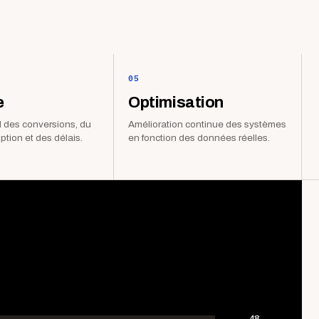
05
e
Optimisation
 des conversions, du
Amélioration continue des systèmes
iption et des délais.
en fonction des données réelles.
48