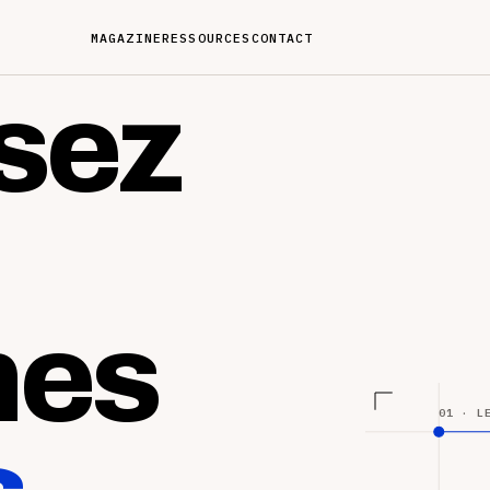
MAGAZINE
RESSOURCES
CONTACT
sez
nes
01 · L