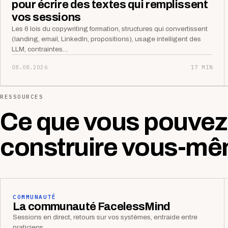
pour écrire des textes qui remplissent
vos sessions
Les 6 lois du copywriting formation, structures qui convertissent
(landing, email, LinkedIn, propositions), usage intelligent des
LLM, contraintes…
08.08.2026
17 MIN
RESSOURCES
Ce que vous pouvez
construire vous-mê
COMMUNAUTÉ
La communauté FacelessMind
Sessions en direct, retours sur vos systèmes, entraide entre
praticiens.