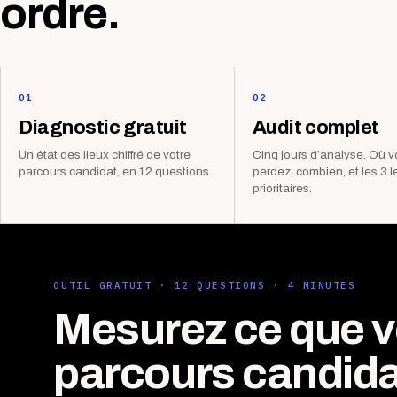
ordre.
01
02
Diagnostic gratuit
Audit complet
Un état des lieux chiffré de votre
Cinq jours d’analyse. Où 
parcours candidat, en 12 questions.
perdez, combien, et les 3 l
prioritaires.
OUTIL GRATUIT · 12 QUESTIONS · 4 MINUTES
Mesurez ce que v
parcours candida