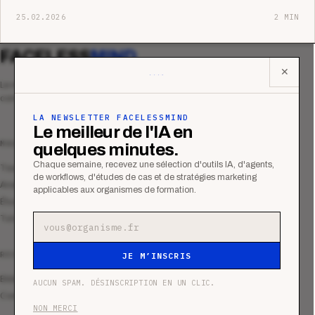
25.02.2026
2 MIN
FACELESS
MIND
✕
Le média qui mesurent la performance
commerciale des organismes de formation.
LA NEWSLETTER FACELESSMIND
Le meilleur de l'IA en
MAGAZINE
quelques minutes.
Chaque semaine, recevez une sélection d'outils IA, d'agents,
Tous les articles
de workflows, d'études de cas et de stratégies marketing
Analyses
applicables aux organismes de formation.
Études de cas
Tutoriels
Adresse e-mail
RESSOURCES
JE M’INSCRIS
Bibliothèque
AUCUN SPAM. DÉSINSCRIPTION EN UN CLIC.
Communauté
NON MERCI