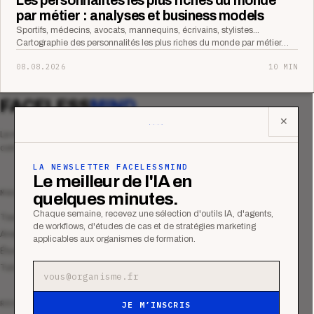
Les personnalités les plus riches du monde
par métier : analyses et business models
Sportifs, médecins, avocats, mannequins, écrivains, stylistes...
Cartographie des personnalités les plus riches du monde par métier…
08.08.2026
10 MIN
FACELESS
MIND
✕
Le média qui mesurent la performance
commerciale des organismes de formation.
LA NEWSLETTER FACELESSMIND
Le meilleur de l'IA en
MAGAZINE
quelques minutes.
Chaque semaine, recevez une sélection d'outils IA, d'agents,
Tous les articles
de workflows, d'études de cas et de stratégies marketing
Analyses
applicables aux organismes de formation.
Études de cas
Tutoriels
Adresse e-mail
RESSOURCES
JE M’INSCRIS