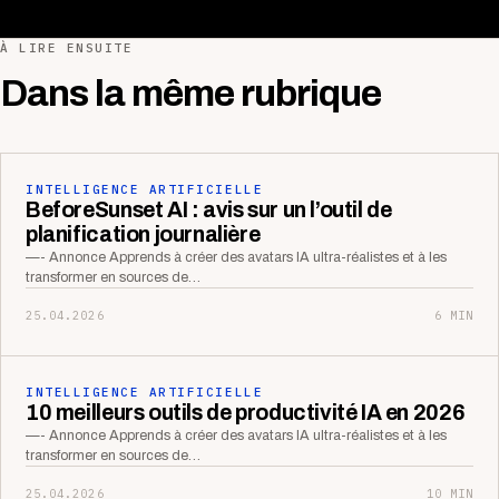
À LIRE ENSUITE
Dans la même rubrique
INTELLIGENCE ARTIFICIELLE
BeforeSunset AI : avis sur un l’outil de
planification journalière
—- Annonce Apprends à créer des avatars IA ultra-réalistes et à les
transformer en sources de…
25.04.2026
6 MIN
INTELLIGENCE ARTIFICIELLE
10 meilleurs outils de productivité IA en 2026
—- Annonce Apprends à créer des avatars IA ultra-réalistes et à les
transformer en sources de…
25.04.2026
10 MIN