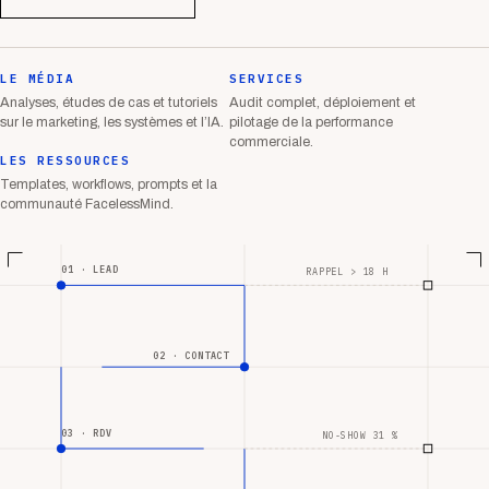
LE MÉDIA
SERVICES
Analyses, études de cas et tutoriels
Audit complet, déploiement et
sur le marketing, les systèmes et l’IA.
pilotage de la performance
commerciale.
LES RESSOURCES
Templates, workflows, prompts et la
communauté FacelessMind.
01 · LEAD
RAPPEL > 18 H
02 · CONTACT
03 · RDV
NO-SHOW 31 %