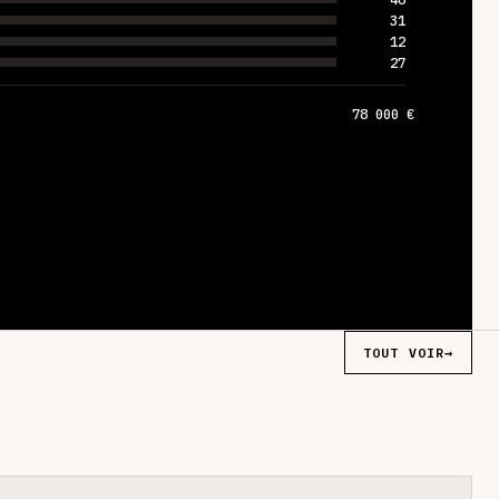
31
12
27
78 000 €
TOUT VOIR
→