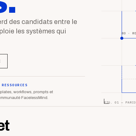
.
d des candidats entre le
éploie les systèmes qui
03 · R
E
 RESSOURCES
lates, workflows, prompts et
ommunauté FacelessMind.
FIG. 01 — PARCO
et