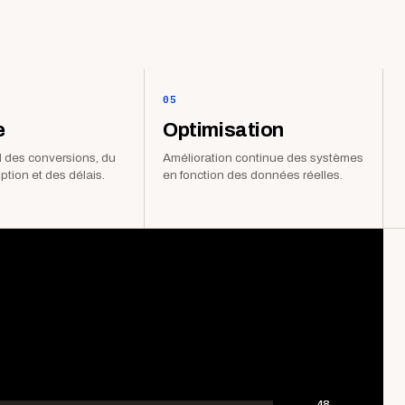
05
e
Optimisation
 des conversions, du
Amélioration continue des systèmes
iption et des délais.
en fonction des données réelles.
48