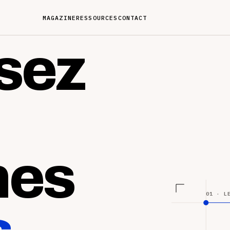
MAGAZINE
RESSOURCES
CONTACT
sez
nes
01 · L