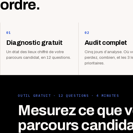
ordre.
01
02
Diagnostic gratuit
Audit complet
Un état des lieux chiffré de votre
Cinq jours d’analyse. Où 
parcours candidat, en 12 questions.
perdez, combien, et les 3 l
prioritaires.
OUTIL GRATUIT · 12 QUESTIONS · 4 MINUTES
Mesurez ce que v
parcours candida