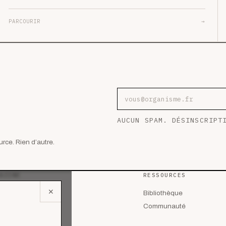
PARCOURIR
→
Adresse e-mail
AUCUN SPAM. DÉSINSCRIPT
rce. Rien d’autre.
AZINE
RESSOURCES
✕
 les articles
Bibliothèque
lyses
Communauté
des de cas