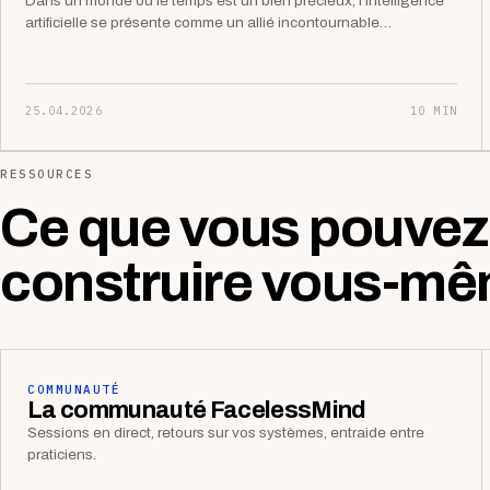
Dans un monde où le temps est un bien précieux, l’intelligence
artificielle se présente comme un allié incontournable…
25.04.2026
10 MIN
RESSOURCES
Ce que vous pouvez
construire vous-mê
COMMUNAUTÉ
La communauté FacelessMind
Sessions en direct, retours sur vos systèmes, entraide entre
praticiens.