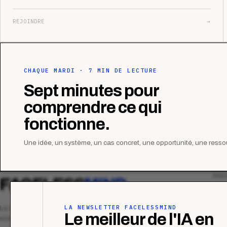
REJOINDRE
→
CHAQUE MARDI · 7 MIN DE LECTURE
Sept minutes pour
comprendre ce qui
fonctionne.
Une idée, un système, un cas concret, une opportunité, une ressou
MAG
FACELESS
MIND
Tous
Ana
LA NEWSLETTER FACELESSMIND
Le média qui mesurent la performance
Le meilleur de l'IA en
commerciale des organismes de formation.
Étu