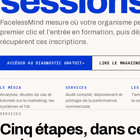
sessions
FacelessMind mesure où votre organisme per
premier clic et l’entrée en formation, puis d
récupèrent ces inscriptions.
ACCÉDER AU DIAGNOSTIC GRATUIT
→
LIRE LE MAGAZIN
LE MÉDIA
SERVICES
LES
Analyses, études de cas et
Audit complet, déploiement et
Temp
tutoriels sur le marketing, les
pilotage de la performance
la c
systèmes et l’IA.
commerciale.
SERVICES
Cinq étapes, dans c