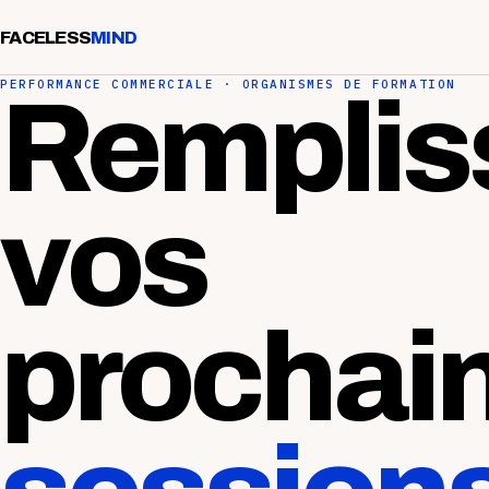
FACELESS
MIND
PERFORMANCE COMMERCIALE · ORGANISMES DE FORMATION
Remplis
vos
prochai