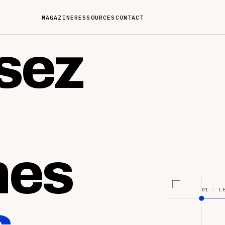
MAGAZINE
RESSOURCES
CONTACT
sez
nes
01 · L