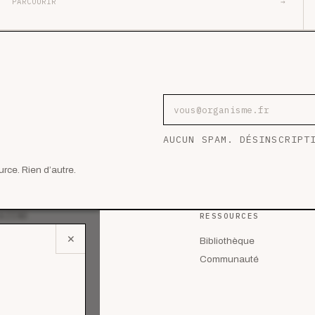
PARCOURIR
→
Adresse e-mail
AUCUN SPAM. DÉSINSCRIPT
rce. Rien d’autre.
AZINE
RESSOURCES
✕
 les articles
Bibliothèque
lyses
Communauté
des de cas
riels