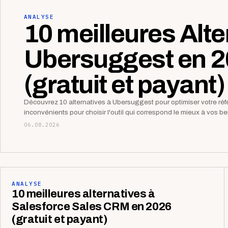
ANALYSE
10 meilleures Alte
Ubersuggest en 
(gratuit et payant)
Découvrez 10 alternatives à Ubersuggest pour optimiser votre r
inconvénients pour choisir l'outil qui correspond le mieux à vos 
06.08.2026
ANALYSE
10 meilleures alternatives à
Salesforce Sales CRM en 2026
(gratuit et payant)