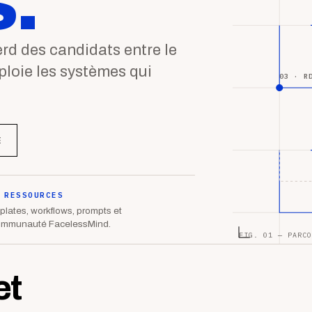
.
d des candidats entre le
éploie les systèmes qui
03 · R
E
 RESSOURCES
lates, workflows, prompts et
ommunauté FacelessMind.
FIG. 01 — PARCO
et