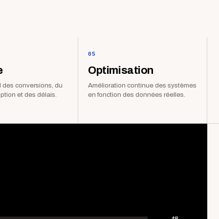
05
e
Optimisation
 des conversions, du
Amélioration continue des systèmes
iption et des délais.
en fonction des données réelles.
48