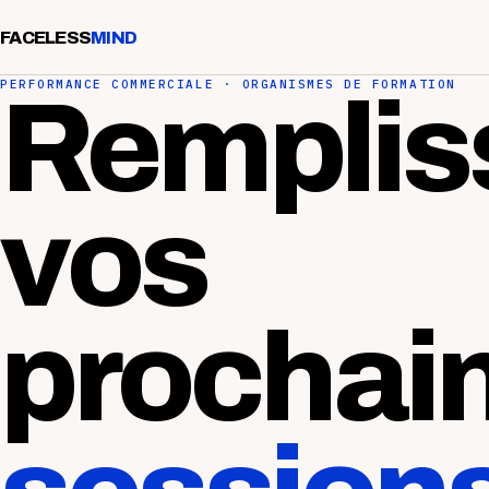
FACELESS
MIND
PERFORMANCE COMMERCIALE · ORGANISMES DE FORMATION
Remplis
vos
prochai