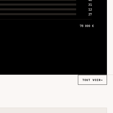
31
12
27
78 000 €
TOUT VOIR
→