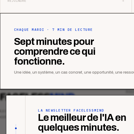
REJOINDRE
→
CHAQUE MARDI · 7 MIN DE LECTURE
Sept minutes pour
comprendre ce qui
fonctionne.
Une idée, un système, un cas concret, une opportunité, une ressou
MAG
FACELESS
MIND
Tous
Ana
LA NEWSLETTER FACELESSMIND
Le média qui mesurent la performance
Le meilleur de l'IA en
commerciale des organismes de formation.
Étu
quelques minutes.
Tuto