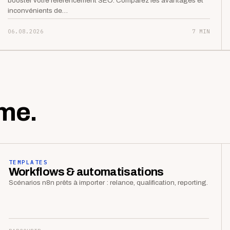
booster votre référencement SEO. Comparez les avantages et
inconvénients de…
06.08.2026
7 MIN
me.
TEMPLATES
Workflows & automatisations
Scénarios n8n prêts à importer : relance, qualification, reporting.