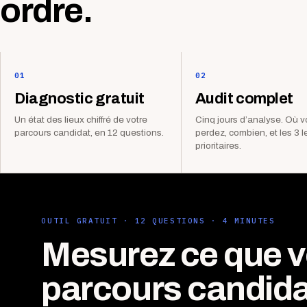
ordre.
01
02
Diagnostic gratuit
Audit complet
Un état des lieux chiffré de votre
Cinq jours d’analyse. Où 
parcours candidat, en 12 questions.
perdez, combien, et les 3 l
prioritaires.
OUTIL GRATUIT · 12 QUESTIONS · 4 MINUTES
Mesurez ce que v
parcours candida