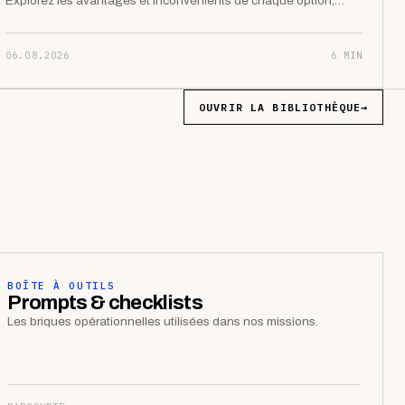
Explorez les avantages et inconvénients de chaque option,…
06.08.2026
6 MIN
OUVRIR LA BIBLIOTHÈQUE
→
BOÎTE À OUTILS
Prompts & checklists
Les briques opérationnelles utilisées dans nos missions.