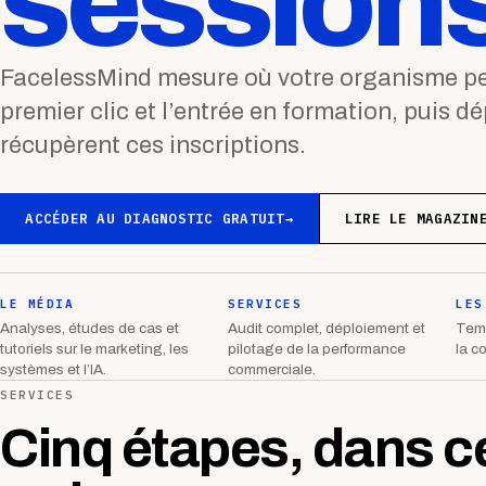
sessions
FacelessMind mesure où votre organisme per
premier clic et l’entrée en formation, puis d
récupèrent ces inscriptions.
ACCÉDER AU DIAGNOSTIC GRATUIT
→
LIRE LE MAGAZIN
LE MÉDIA
SERVICES
LES
Analyses, études de cas et
Audit complet, déploiement et
Temp
tutoriels sur le marketing, les
pilotage de la performance
la c
systèmes et l’IA.
commerciale.
SERVICES
Cinq étapes, dans c