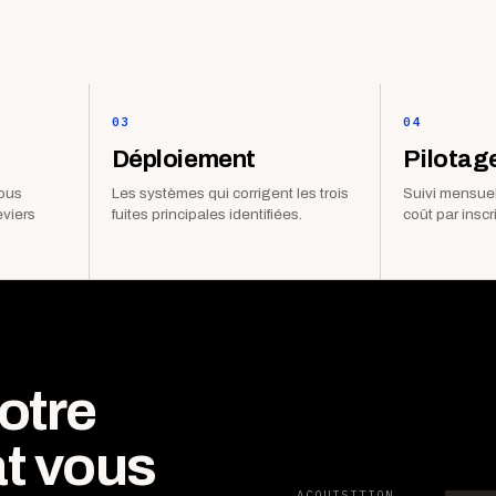
03
04
Déploiement
Pilotag
vous
Les systèmes qui corrigent les trois
Suivi mensuel
eviers
fuites principales identifiées.
coût par inscr
otre
t vous
ACQUISITION