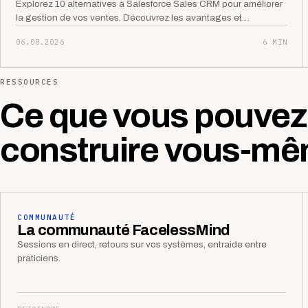
Explorez 10 alternatives à Salesforce Sales CRM pour améliorer
la gestion de vos ventes. Découvrez les avantages et…
06.08.2026
6 MIN
RESSOURCES
Ce que vous pouvez
construire vous-mê
COMMUNAUTÉ
La communauté FacelessMind
Sessions en direct, retours sur vos systèmes, entraide entre
praticiens.