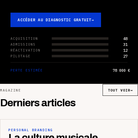
ACCÉDER AU DIAGNOSTIC GRATUIT
→
48
ACQUISITION
31
ADMISSIONS
12
RÉACTIVATION
27
PILOTAGE
78 000 €
PERTE ESTIMÉE
TOUT VOIR
→
MAGAZINE
Derniers articles
PERSONAL BRANDING
La culture musicale