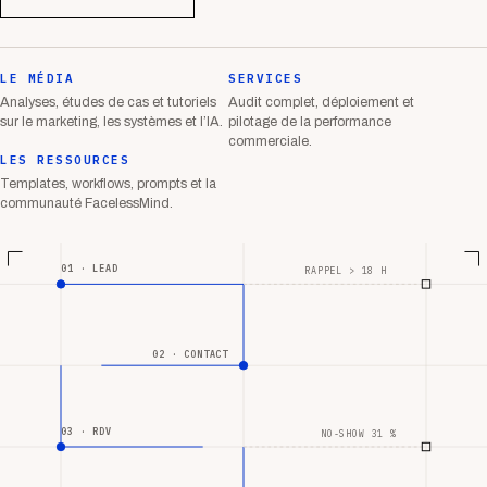
LE MÉDIA
SERVICES
Analyses, études de cas et tutoriels
Audit complet, déploiement et
sur le marketing, les systèmes et l’IA.
pilotage de la performance
commerciale.
LES RESSOURCES
Templates, workflows, prompts et la
communauté FacelessMind.
01 · LEAD
RAPPEL > 18 H
02 · CONTACT
03 · RDV
NO-SHOW 31 %