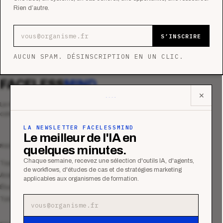
Rien d’autre.
Adresse e-mail
S’INSCRIRE
AUCUN SPAM. DÉSINSCRIPTION EN UN CLIC.
FACELESS
MIND
✕
Le média qui mesurent la performance
commerciale des organismes de formation.
LA NEWSLETTER FACELESSMIND
Le meilleur de l'IA en
MAGAZINE
quelques minutes.
Chaque semaine, recevez une sélection d'outils IA, d'agents,
Tous les articles
de workflows, d'études de cas et de stratégies marketing
Analyses
applicables aux organismes de formation.
Études de cas
Tutoriels
Adresse e-mail