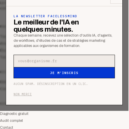
Le média qui mesurent la performance
commerciale des organismes de formation.
LA NEWSLETTER FACELESSMIND
Le meilleur de l'IA en
MAGAZINE
quelques minutes.
Chaque semaine, recevez une sélection d'outils IA, d'agents,
Tous les articles
de workflows, d'études de cas et de stratégies marketing
Analyses
applicables aux organismes de formation.
Études de cas
Tutoriels
Adresse e-mail
RESSOURCES
JE M’INSCRIS
Bibliothèque
AUCUN SPAM. DÉSINSCRIPTION EN UN CLIC.
Communauté
NON MERCI
SERVICES
Diagnostic gratuit
Audit complet
Contact