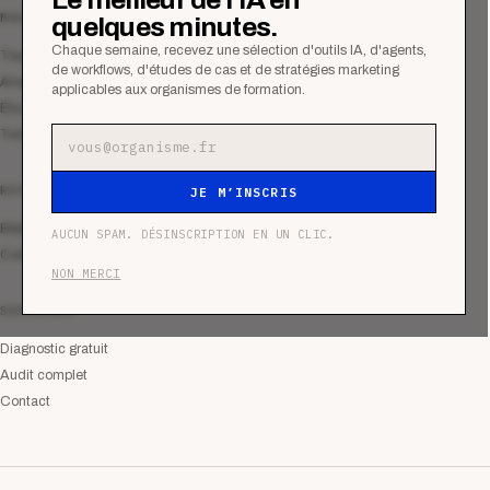
MAGAZINE
quelques minutes.
Chaque semaine, recevez une sélection d'outils IA, d'agents,
Tous les articles
de workflows, d'études de cas et de stratégies marketing
Analyses
applicables aux organismes de formation.
Études de cas
Tutoriels
Adresse e-mail
RESSOURCES
JE M’INSCRIS
Bibliothèque
AUCUN SPAM. DÉSINSCRIPTION EN UN CLIC.
Communauté
NON MERCI
SERVICES
Diagnostic gratuit
Audit complet
Contact