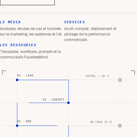
LE MÉDIA
SERVICES
Analyses, études de cas et tutoriels
Audit complet, déploiement et
sur le marketing, les systèmes et l’IA.
pilotage de la performance
commerciale.
LES RESSOURCES
Templates, workflows, prompts et la
communauté FacelessMind.
01 · LEAD
RAPPEL > 18 H
02 · CONTACT
03 · RDV
NO-SHOW 31 %