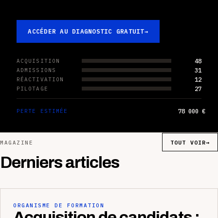
ACCÉDER AU DIAGNOSTIC GRATUIT
→
48
ACQUISITION
31
ADMISSIONS
12
RÉACTIVATION
27
PILOTAGE
78 000 €
PERTE ESTIMÉE
TOUT VOIR
→
MAGAZINE
Derniers articles
ORGANISME DE FORMATION
Acquisition de candidats :