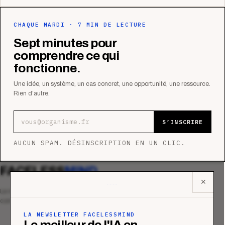
CHAQUE MARDI · 7 MIN DE LECTURE
Sept minutes pour
comprendre ce qui
fonctionne.
Une idée, un système, un cas concret, une opportunité, une ressource.
Rien d’autre.
Adresse e-mail
S’INSCRIRE
AUCUN SPAM. DÉSINSCRIPTION EN UN CLIC.
FACELESS
MIND
✕
Le média qui mesurent la performance
commerciale des organismes de formation.
LA NEWSLETTER FACELESSMIND
Le meilleur de l'IA en