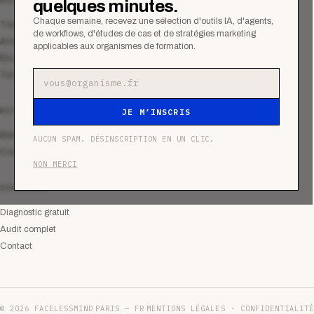
quelques minutes.
Chaque semaine, recevez une sélection d'outils IA, d'agents,
Tous les articles
de workflows, d'études de cas et de stratégies marketing
Analyses
applicables aux organismes de formation.
Études de cas
Tutoriels
Adresse e-mail
RESSOURCES
JE M’INSCRIS
Bibliothèque
AUCUN SPAM. DÉSINSCRIPTION EN UN CLIC.
Communauté
NON MERCI
SERVICES
Diagnostic gratuit
Audit complet
Contact
© 2026 FACELESSMIND
PARIS — FR
MENTIONS LÉGALES · CONFIDENTIALITÉ