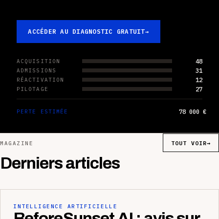
ACCÉDER AU DIAGNOSTIC GRATUIT
→
48
ACQUISITION
31
ADMISSIONS
12
RÉACTIVATION
27
PILOTAGE
78 000 €
PERTE ESTIMÉE
TOUT VOIR
→
MAGAZINE
Derniers articles
INTELLIGENCE ARTIFICIELLE
BeforeSunset AI : avis sur