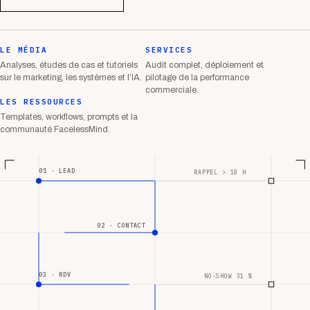
LE MÉDIA
SERVICES
Analyses, études de cas et tutoriels
Audit complet, déploiement et
sur le marketing, les systèmes et l’IA.
pilotage de la performance
commerciale.
LES RESSOURCES
Templates, workflows, prompts et la
communauté FacelessMind.
01 · LEAD
RAPPEL > 18 H
02 · CONTACT
03 · RDV
NO-SHOW 31 %