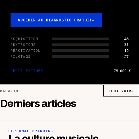
ACCÉDER AU DIAGNOSTIC GRATUIT
→
48
ACQUISITION
31
ADMISSIONS
12
RÉACTIVATION
27
PILOTAGE
78 000 €
PERTE ESTIMÉE
TOUT VOIR
→
MAGAZINE
Derniers articles
PERSONAL BRANDING
La culture musicale