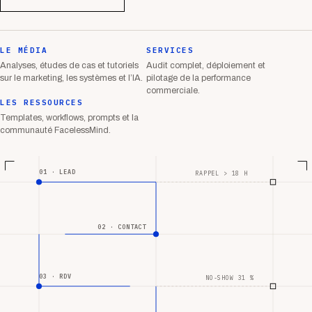
LE MÉDIA
SERVICES
Analyses, études de cas et tutoriels
Audit complet, déploiement et
sur le marketing, les systèmes et l’IA.
pilotage de la performance
commerciale.
LES RESSOURCES
Templates, workflows, prompts et la
communauté FacelessMind.
01 · LEAD
RAPPEL > 18 H
02 · CONTACT
03 · RDV
NO-SHOW 31 %