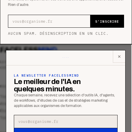
Rien d’autre.
Adresse e-mail
S’INSCRIRE
AUCUN SPAM. DÉSINSCRIPTION EN UN CLIC.
FACELESS
MIND
✕
Le média qui mesurent la performance
commerciale des organismes de formation.
LA NEWSLETTER FACELESSMIND
Le meilleur de l'IA en
MAGAZINE
quelques minutes.
Chaque semaine, recevez une sélection d'outils IA, d'agents,
Tous les articles
de workflows, d'études de cas et de stratégies marketing
Analyses
applicables aux organismes de formation.
Études de cas
Tutoriels
Adresse e-mail