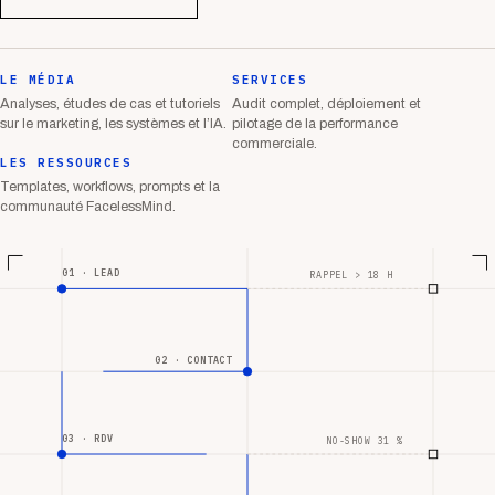
LE MÉDIA
SERVICES
Analyses, études de cas et tutoriels
Audit complet, déploiement et
sur le marketing, les systèmes et l’IA.
pilotage de la performance
commerciale.
LES RESSOURCES
Templates, workflows, prompts et la
communauté FacelessMind.
01 · LEAD
RAPPEL > 18 H
02 · CONTACT
03 · RDV
NO-SHOW 31 %