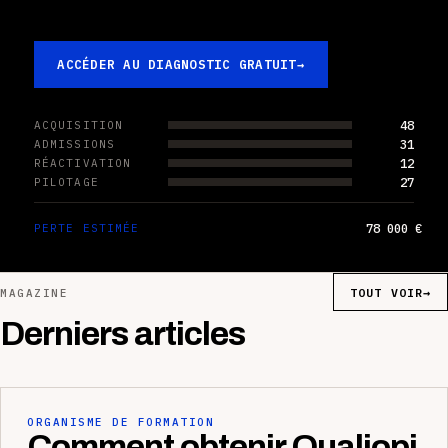
ACCÉDER AU DIAGNOSTIC GRATUIT
→
48
ACQUISITION
31
ADMISSIONS
12
RÉACTIVATION
27
PILOTAGE
78 000 €
PERTE ESTIMÉE
TOUT VOIR
→
MAGAZINE
Derniers articles
ORGANISME DE FORMATION
Comment obtenir Qualiopi