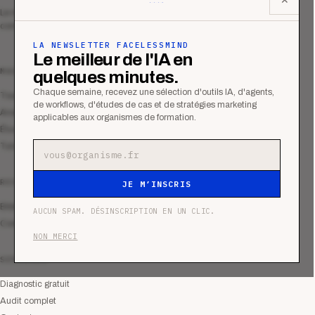
Le média qui mesurent la performance
commerciale des organismes de formation.
LA NEWSLETTER FACELESSMIND
Le meilleur de l'IA en
MAGAZINE
quelques minutes.
Chaque semaine, recevez une sélection d'outils IA, d'agents,
Tous les articles
de workflows, d'études de cas et de stratégies marketing
Analyses
applicables aux organismes de formation.
Études de cas
Tutoriels
Adresse e-mail
RESSOURCES
JE M’INSCRIS
Bibliothèque
AUCUN SPAM. DÉSINSCRIPTION EN UN CLIC.
Communauté
NON MERCI
SERVICES
Diagnostic gratuit
Audit complet