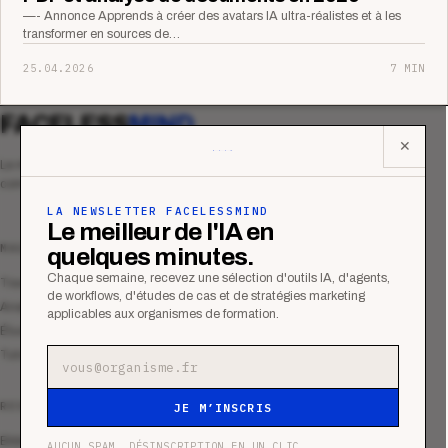
—- Annonce Apprends à créer des avatars IA ultra-réalistes et à les
transformer en sources de…
25.04.2026
7 MIN
FACELESS
MIND
✕
Le média qui mesurent la performance
commerciale des organismes de formation.
LA NEWSLETTER FACELESSMIND
Le meilleur de l'IA en
MAGAZINE
quelques minutes.
Chaque semaine, recevez une sélection d'outils IA, d'agents,
Tous les articles
de workflows, d'études de cas et de stratégies marketing
Analyses
applicables aux organismes de formation.
Études de cas
Tutoriels
Adresse e-mail
RESSOURCES
JE M’INSCRIS
Bibliothèque
AUCUN SPAM. DÉSINSCRIPTION EN UN CLIC.