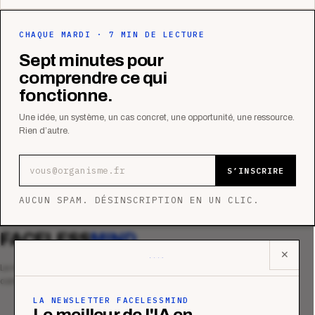
CHAQUE MARDI · 7 MIN DE LECTURE
Sept minutes pour
comprendre ce qui
fonctionne.
Une idée, un système, un cas concret, une opportunité, une ressource.
Rien d’autre.
Adresse e-mail
S’INSCRIRE
AUCUN SPAM. DÉSINSCRIPTION EN UN CLIC.
FACELESS
MIND
✕
Le média qui mesurent la performance
commerciale des organismes de formation.
LA NEWSLETTER FACELESSMIND
Le meilleur de l'IA en