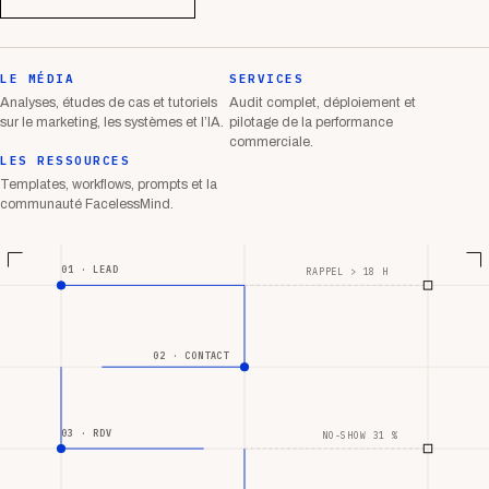
LE MÉDIA
SERVICES
Analyses, études de cas et tutoriels
Audit complet, déploiement et
sur le marketing, les systèmes et l’IA.
pilotage de la performance
commerciale.
LES RESSOURCES
Templates, workflows, prompts et la
communauté FacelessMind.
01 · LEAD
RAPPEL > 18 H
02 · CONTACT
03 · RDV
NO-SHOW 31 %