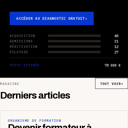
ACCÉDER AU DIAGNOSTIC GRATUIT
→
48
ACQUISITION
31
ADMISSIONS
12
RÉACTIVATION
27
PILOTAGE
78 000 €
PERTE ESTIMÉE
TOUT VOIR
→
MAGAZINE
Derniers articles
ORGANISME DE FORMATION
Devenir formateur à