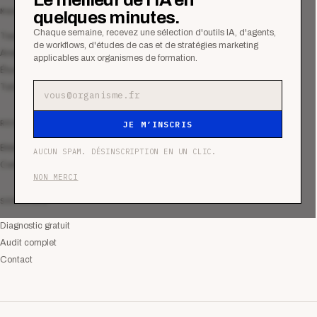
MAGAZINE
quelques minutes.
Chaque semaine, recevez une sélection d'outils IA, d'agents,
Tous les articles
de workflows, d'études de cas et de stratégies marketing
Analyses
applicables aux organismes de formation.
Études de cas
Tutoriels
Adresse e-mail
RESSOURCES
JE M’INSCRIS
Bibliothèque
AUCUN SPAM. DÉSINSCRIPTION EN UN CLIC.
Communauté
NON MERCI
SERVICES
Diagnostic gratuit
Audit complet
Contact