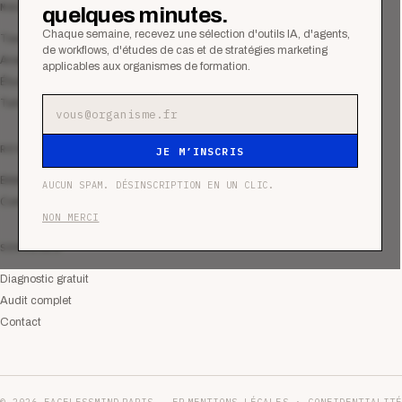
MAGAZINE
quelques minutes.
Chaque semaine, recevez une sélection d'outils IA, d'agents,
Tous les articles
de workflows, d'études de cas et de stratégies marketing
Analyses
applicables aux organismes de formation.
Études de cas
Tutoriels
Adresse e-mail
RESSOURCES
JE M’INSCRIS
Bibliothèque
AUCUN SPAM. DÉSINSCRIPTION EN UN CLIC.
Communauté
NON MERCI
SERVICES
Diagnostic gratuit
Audit complet
Contact