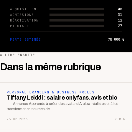
48
ACQUISITION
31
ADMISSIONS
12
RÉACTIVATION
27
PILOTAGE
78 000 €
PERTE ESTIMÉE
À LIRE ENSUITE
Dans la même rubrique
PERSONAL BRANDING & BUSINESS MODELS
Tiffany Leiddi : salaire onlyfans, avis et bio
—- Annonce Apprends à créer des avatars IA ultra-réalistes et à les
transformer en sources de…
25.02.2026
2 MIN