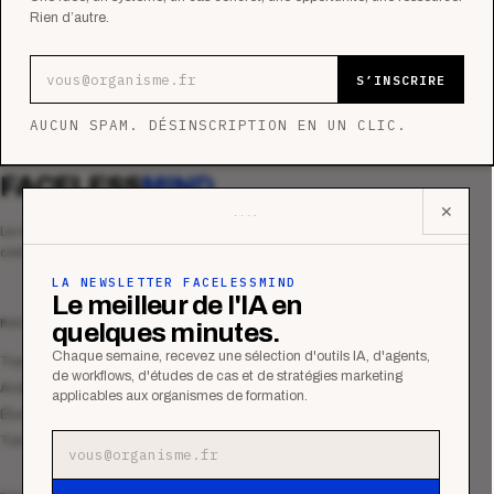
Rien d’autre.
Adresse e-mail
S’INSCRIRE
AUCUN SPAM. DÉSINSCRIPTION EN UN CLIC.
FACELESS
MIND
✕
Le média qui mesurent la performance
commerciale des organismes de formation.
LA NEWSLETTER FACELESSMIND
Le meilleur de l'IA en
MAGAZINE
quelques minutes.
Chaque semaine, recevez une sélection d'outils IA, d'agents,
Tous les articles
de workflows, d'études de cas et de stratégies marketing
Analyses
applicables aux organismes de formation.
Études de cas
Tutoriels
Adresse e-mail