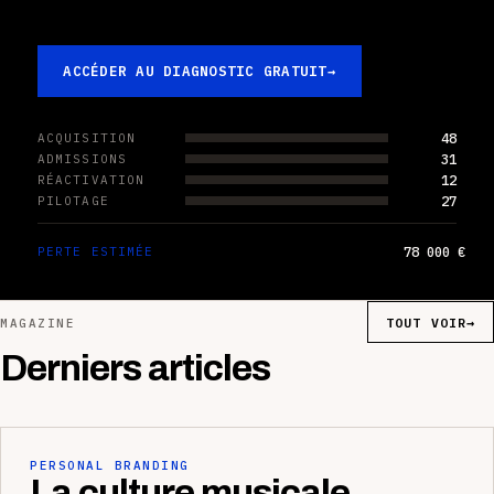
ACCÉDER AU DIAGNOSTIC GRATUIT
→
48
ACQUISITION
31
ADMISSIONS
12
RÉACTIVATION
27
PILOTAGE
78 000 €
PERTE ESTIMÉE
TOUT VOIR
→
MAGAZINE
Derniers articles
PERSONAL BRANDING
La culture musicale