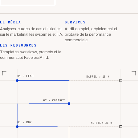
LE MÉDIA
SERVICES
Analyses, études de cas et tutoriels
Audit complet, déploiement et
sur le marketing, les systèmes et l’IA.
pilotage de la performance
commerciale.
LES RESSOURCES
Templates, workflows, prompts et la
communauté FacelessMind.
01 · LEAD
RAPPEL > 18 H
02 · CONTACT
03 · RDV
NO-SHOW 31 %