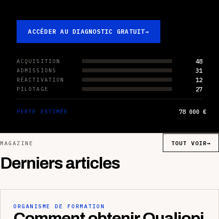
ACCÉDER AU DIAGNOSTIC GRATUIT
→
48
ACQUISITION
31
ADMISSIONS
12
RÉACTIVATION
27
PILOTAGE
78 000 €
PERTE ESTIMÉE
TOUT VOIR
→
MAGAZINE
Derniers articles
ORGANISME DE FORMATION
Comment obtenir Qualiopi