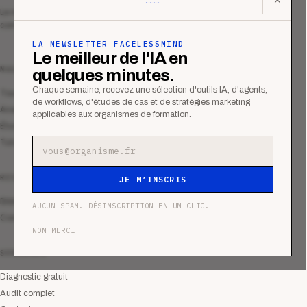
Le média qui mesurent la performance
commerciale des organismes de formation.
LA NEWSLETTER FACELESSMIND
Le meilleur de l'IA en
MAGAZINE
quelques minutes.
Chaque semaine, recevez une sélection d'outils IA, d'agents,
Tous les articles
de workflows, d'études de cas et de stratégies marketing
Analyses
applicables aux organismes de formation.
Études de cas
Tutoriels
Adresse e-mail
RESSOURCES
JE M’INSCRIS
Bibliothèque
AUCUN SPAM. DÉSINSCRIPTION EN UN CLIC.
Communauté
NON MERCI
SERVICES
Diagnostic gratuit
Audit complet