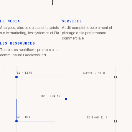
LE MÉDIA
SERVICES
Analyses, études de cas et tutoriels
Audit complet, déploiement et
sur le marketing, les systèmes et l’IA.
pilotage de la performance
commerciale.
LES RESSOURCES
Templates, workflows, prompts et la
communauté FacelessMind.
01 · LEAD
RAPPEL > 18 H
02 · CONTACT
03 · RDV
NO-SHOW 31 %