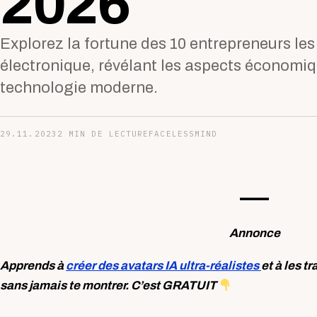
2026
Explorez la fortune des 10 entrepreneurs les 
électronique, révélant les aspects économiqu
technologie moderne.
29.11.2023
2 MIN DE LECTURE
FACELESSMIND
—-
Annonce
Apprends à
créer des avatars IA ultra-réalistes
et à les t
sans jamais te montrer. C’est GRATUIT