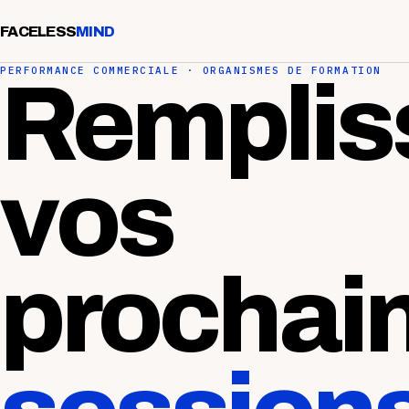
FACELESS
MIND
PERFORMANCE COMMERCIALE · ORGANISMES DE FORMATION
Remplis
vos
prochai