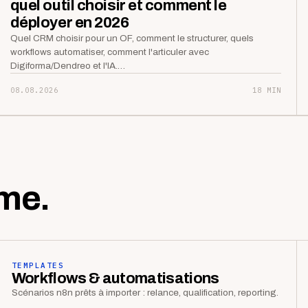
quel outil choisir et comment le
déployer en 2026
Quel CRM choisir pour un OF, comment le structurer, quels
workflows automatiser, comment l'articuler avec
Digiforma/Dendreo et l'IA.…
08.08.2026
18 MIN
me.
TEMPLATES
Workflows & automatisations
Scénarios n8n prêts à importer : relance, qualification, reporting.