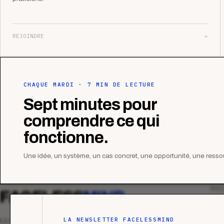
REJOINDRE
→
CHAQUE MARDI · 7 MIN DE LECTURE
Sept minutes pour
comprendre ce qui
fonctionne.
Une idée, un système, un cas concret, une opportunité, une ressou
MAG
FACELESS
MIND
Tous
Ana
LA NEWSLETTER FACELESSMIND
Le média qui mesurent la performance