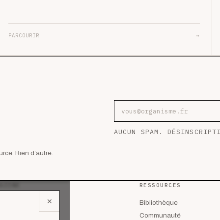
PARCOURIR
→
Adresse e-mail
AUCUN SPAM. DÉSINSCRIPT
rce. Rien d’autre.
AZINE
RESSOURCES
✕
 les articles
Bibliothèque
lyses
Communauté