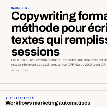
MARKETING
Copywriting format
méthode pour écri
textes qui remplis
sessions
Les 6 lois du copywriting formation, structures qui convertissent (l
usage intelligent des LLM, contraintes CPF. Guide 2026 pour OF.
08.08.2026
AUTOMATISATION
Workflows marketing automatisés