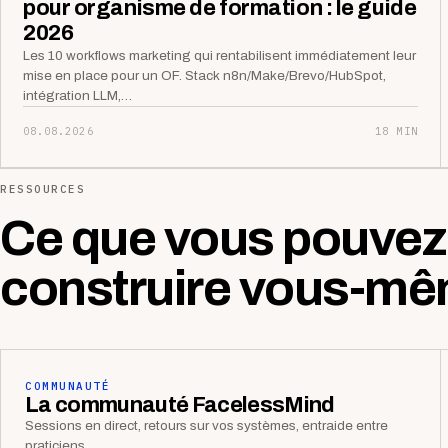
pour organisme de formation : le guide
2026
Les 10 workflows marketing qui rentabilisent immédiatement leur
mise en place pour un OF. Stack n8n/Make/Brevo/HubSpot,
intégration LLM,…
08.08.2026
18 MIN
RESSOURCES
Ce que vous pouvez
construire vous-mê
COMMUNAUTÉ
La communauté FacelessMind
Sessions en direct, retours sur vos systèmes, entraide entre
praticiens.