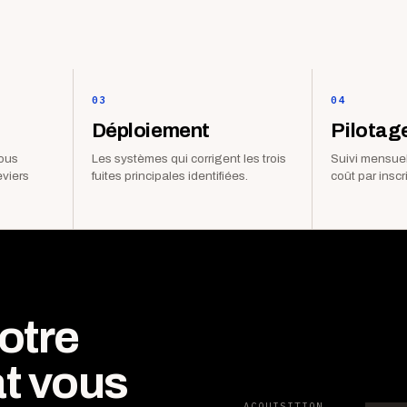
03
04
Déploiement
Pilotag
vous
Les systèmes qui corrigent les trois
Suivi mensuel
eviers
fuites principales identifiées.
coût par inscr
otre
t vous
ACQUISITION