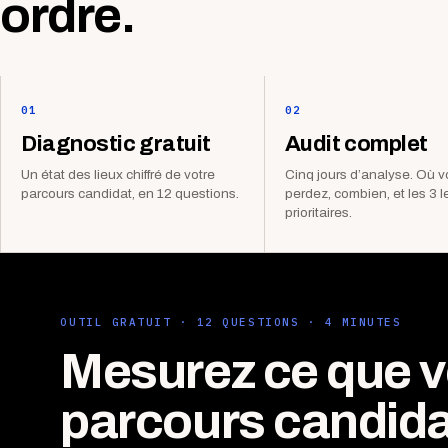
ordre.
01
02
Diagnostic gratuit
Audit complet
Un état des lieux chiffré de votre
Cinq jours d’analyse. Où 
parcours candidat, en 12 questions.
perdez, combien, et les 3 l
prioritaires.
OUTIL GRATUIT · 12 QUESTIONS · 4 MINUTES
Mesurez ce que v
parcours candida