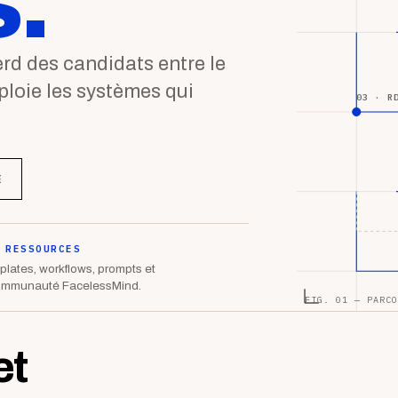
.
d des candidats entre le
éploie les systèmes qui
03 · R
E
 RESSOURCES
lates, workflows, prompts et
ommunauté FacelessMind.
FIG. 01 — PARCO
et