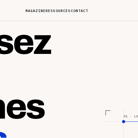
MAGAZINE
RESSOURCES
CONTACT
sez
nes
01 · L