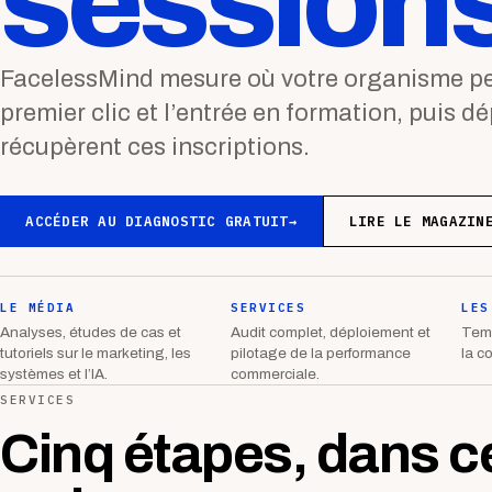
sessions
FacelessMind mesure où votre organisme per
premier clic et l’entrée en formation, puis d
récupèrent ces inscriptions.
ACCÉDER AU DIAGNOSTIC GRATUIT
→
LIRE LE MAGAZIN
LE MÉDIA
SERVICES
LES
Analyses, études de cas et
Audit complet, déploiement et
Temp
tutoriels sur le marketing, les
pilotage de la performance
la c
systèmes et l’IA.
commerciale.
SERVICES
Cinq étapes, dans c