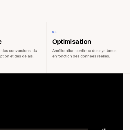
05
e
Optimisation
 des conversions, du
Amélioration continue des systèmes
iption et des délais.
en fonction des données réelles.
48