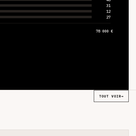
31
12
27
78 000 €
TOUT VOIR
→