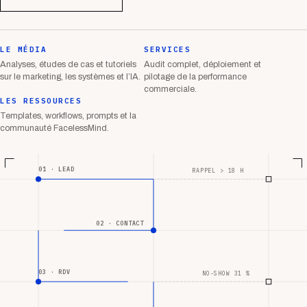
LE MÉDIA
SERVICES
Analyses, études de cas et tutoriels
Audit complet, déploiement et
sur le marketing, les systèmes et l’IA.
pilotage de la performance
commerciale.
LES RESSOURCES
Templates, workflows, prompts et la
communauté FacelessMind.
01 · LEAD
RAPPEL > 18 H
02 · CONTACT
03 · RDV
NO-SHOW 31 %