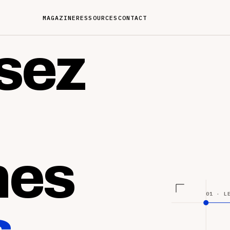
MAGAZINE
RESSOURCES
CONTACT
sez
nes
01 · L