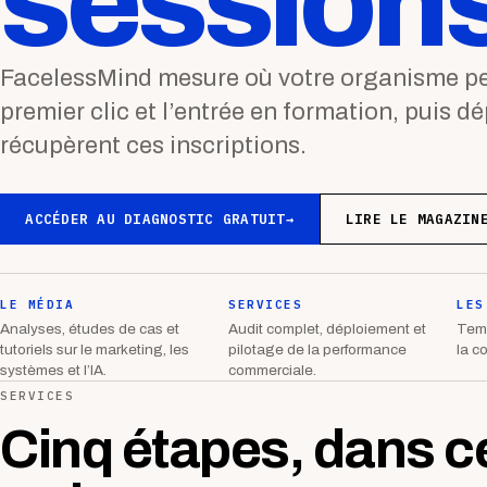
sessions
FacelessMind mesure où votre organisme per
premier clic et l’entrée en formation, puis d
récupèrent ces inscriptions.
ACCÉDER AU DIAGNOSTIC GRATUIT
→
LIRE LE MAGAZIN
LE MÉDIA
SERVICES
LES
Analyses, études de cas et
Audit complet, déploiement et
Temp
tutoriels sur le marketing, les
pilotage de la performance
la c
systèmes et l’IA.
commerciale.
SERVICES
Cinq étapes, dans c