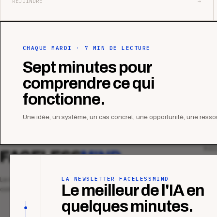
REJOINDRE
→
CHAQUE MARDI · 7 MIN DE LECTURE
Sept minutes pour
comprendre ce qui
fonctionne.
Une idée, un système, un cas concret, une opportunité, une ressou
MAG
FACELESS
MIND
Tous
Ana
LA NEWSLETTER FACELESSMIND
Le média qui mesurent la performance
Le meilleur de l'IA en
commerciale des organismes de formation.
Étu
quelques minutes.
Tuto