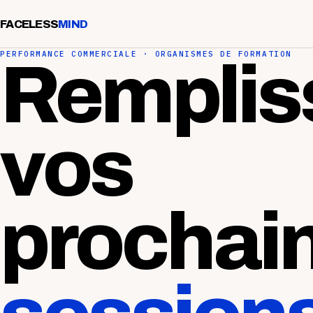
FACELESS
MIND
PERFORMANCE COMMERCIALE · ORGANISMES DE FORMATION
Remplis
vos
prochai