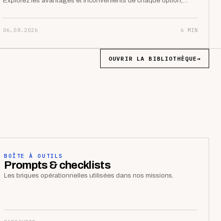
Explorez les avantages et inconvénients de chaque option,…
06.08.2026
6 MIN
OUVRIR LA BIBLIOTHÈQUE
→
BOÎTE À OUTILS
Prompts & checklists
Les briques opérationnelles utilisées dans nos missions.