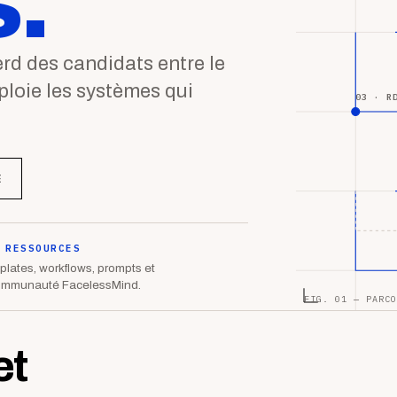
.
d des candidats entre le
éploie les systèmes qui
03 · R
E
 RESSOURCES
lates, workflows, prompts et
ommunauté FacelessMind.
FIG. 01 — PARCO
et