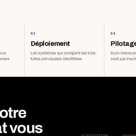
03
04
Déploiement
Pilotag
vous
Les systèmes qui corrigent les trois
Suivi mensuel
eviers
fuites principales identifiées.
coût par inscr
otre
t vous
ACQUISITION