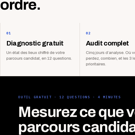
ordre.
01
02
Diagnostic gratuit
Audit complet
Un état des lieux chiffré de votre
Cinq jours d’analyse. Où 
parcours candidat, en 12 questions.
perdez, combien, et les 3 l
prioritaires.
OUTIL GRATUIT · 12 QUESTIONS · 4 MINUTES
Mesurez ce que v
parcours candida