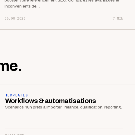
booster votre référencement SEO. Comparez les avantages et
inconvénients de…
06.08.2026
7 MIN
me.
TEMPLATES
Workflows & automatisations
Scénarios n8n prêts à importer : relance, qualification, reporting.