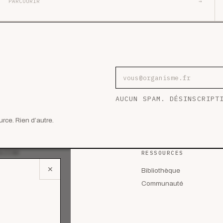
PARCOURIR
→
Adresse e-mail
AUCUN SPAM. DÉSINSCRIPT
rce. Rien d’autre.
AZINE
RESSOURCES
✕
 les articles
Bibliothèque
lyses
Communauté
des de cas
riels