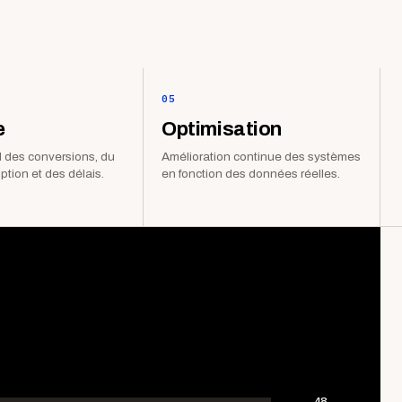
05
e
Optimisation
 des conversions, du
Amélioration continue des systèmes
iption et des délais.
en fonction des données réelles.
48