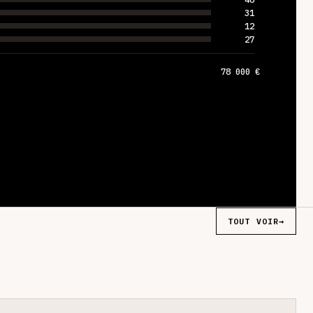
31
12
27
78 000 €
TOUT VOIR
→