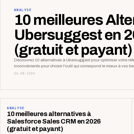
ANALYSE
10 meilleures Alte
Ubersuggest en 
(gratuit et payant)
Découvrez 10 alternatives à Ubersuggest pour optimiser votre r
inconvénients pour choisir l'outil qui correspond le mieux à vos 
06.08.2026
ANALYSE
10 meilleures alternatives à
Salesforce Sales CRM en 2026
(gratuit et payant)