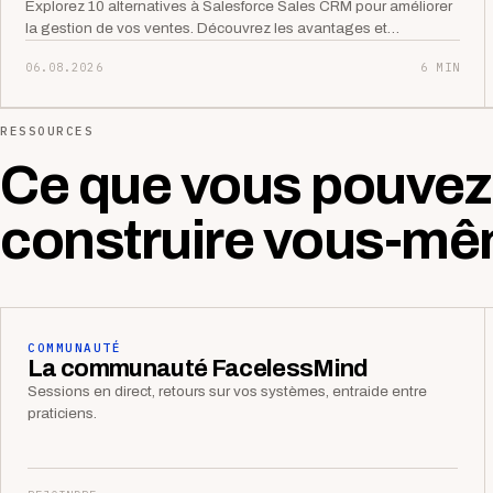
Explorez 10 alternatives à Salesforce Sales CRM pour améliorer
la gestion de vos ventes. Découvrez les avantages et…
06.08.2026
6 MIN
RESSOURCES
Ce que vous pouvez
construire vous-mê
COMMUNAUTÉ
La communauté FacelessMind
Sessions en direct, retours sur vos systèmes, entraide entre
praticiens.