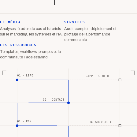
LE MÉDIA
SERVICES
Analyses, études de cas et tutoriels
Audit complet, déploiement et
sur le marketing, les systèmes et l’IA.
pilotage de la performance
commerciale.
LES RESSOURCES
Templates, workflows, prompts et la
communauté FacelessMind.
01 · LEAD
RAPPEL > 18 H
02 · CONTACT
03 · RDV
NO-SHOW 31 %