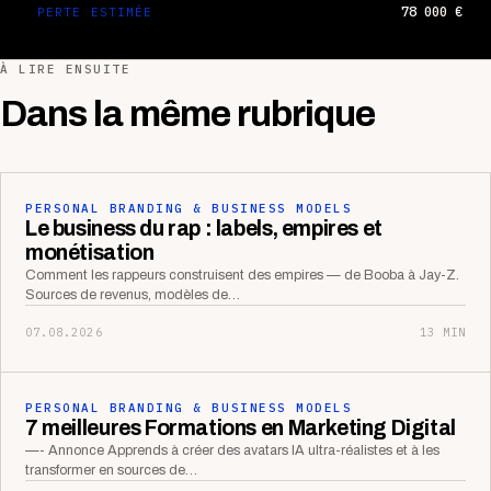
78 000 €
PERTE ESTIMÉE
À LIRE ENSUITE
Dans la même rubrique
PERSONAL BRANDING & BUSINESS MODELS
Le business du rap : labels, empires et
monétisation
Comment les rappeurs construisent des empires — de Booba à Jay-Z.
Sources de revenus, modèles de…
07.08.2026
13 MIN
PERSONAL BRANDING & BUSINESS MODELS
7 meilleures Formations en Marketing Digital
—- Annonce Apprends à créer des avatars IA ultra-réalistes et à les
transformer en sources de…