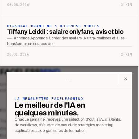
06.08.2026
3 MIN
PERSONAL BRANDING & BUSINESS MODELS
Tiffany Leiddi : salaire onlyfans, avis et bio
—- Annonce Apprends à créer des avatars IA ultra-réalistes et à les
transformer en sources de…
25.02.2026
2 MIN
FACELESS
MIND
✕
Le média qui mesurent la performance
commerciale des organismes de formation.
LA NEWSLETTER FACELESSMIND
Le meilleur de l'IA en
MAGAZINE
quelques minutes.
Chaque semaine, recevez une sélection d'outils IA, d'agents,
Tous les articles
de workflows, d'études de cas et de stratégies marketing
Analyses
applicables aux organismes de formation.
Études de cas