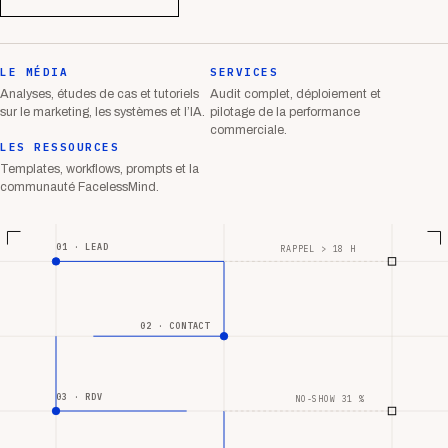
LE MÉDIA
SERVICES
Analyses, études de cas et tutoriels
Audit complet, déploiement et
sur le marketing, les systèmes et l’IA.
pilotage de la performance
commerciale.
LES RESSOURCES
Templates, workflows, prompts et la
communauté FacelessMind.
01 · LEAD
RAPPEL > 18 H
02 · CONTACT
03 · RDV
NO-SHOW 31 %