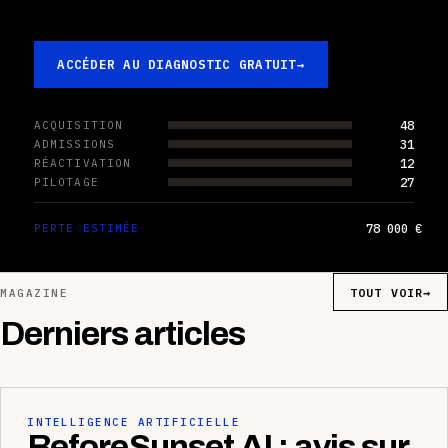
ACCÉDER AU DIAGNOSTIC GRATUIT
→
48
ACQUISITION
31
ADMISSIONS
12
RÉACTIVATION
27
PILOTAGE
78 000 €
PERTE ESTIMÉE
TOUT VOIR
→
MAGAZINE
Derniers articles
INTELLIGENCE ARTIFICIELLE
BeforeSunset AI : avis sur