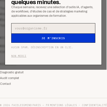
quelques minutes.
Chaque semaine, recevez une sélection d'outils IA, d'agents,
Tous les articles
de workflows, d'études de cas et de stratégies marketing
Analyses
applicables aux organismes de formation.
Études de cas
Tutoriels
Adresse e-mail
RESSOURCES
JE M’INSCRIS
Bibliothèque
AUCUN SPAM. DÉSINSCRIPTION EN UN CLIC.
Communauté
NON MERCI
SERVICES
Diagnostic gratuit
Audit complet
Contact
© 2026 FACELESSMIND
PARIS — FR
MENTIONS LÉGALES · CONFIDENTIALITÉ