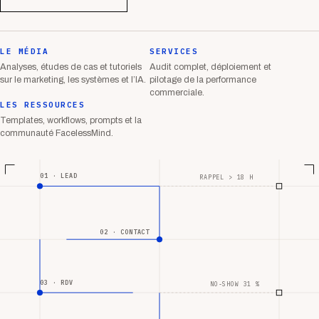
LE MÉDIA
SERVICES
Analyses, études de cas et tutoriels
Audit complet, déploiement et
sur le marketing, les systèmes et l’IA.
pilotage de la performance
commerciale.
LES RESSOURCES
Templates, workflows, prompts et la
communauté FacelessMind.
01 · LEAD
RAPPEL > 18 H
02 · CONTACT
03 · RDV
NO-SHOW 31 %