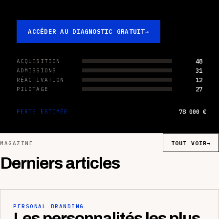
ACCÉDER AU DIAGNOSTIC GRATUIT
→
48
ACQUISITION
31
ADMISSIONS
12
RÉACTIVATION
27
PILOTAGE
78 000 €
PERTE ESTIMÉE
TOUT VOIR
→
MAGAZINE
Derniers articles
PERSONAL BRANDING
Les personnalités les plus