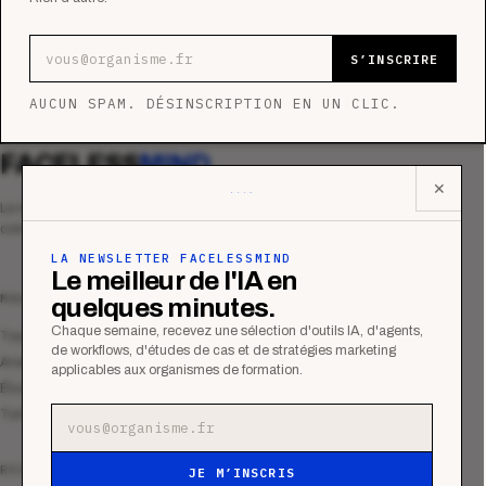
Adresse e-mail
S’INSCRIRE
AUCUN SPAM. DÉSINSCRIPTION EN UN CLIC.
FACELESS
MIND
✕
Le média qui mesurent la performance
commerciale des organismes de formation.
LA NEWSLETTER FACELESSMIND
Le meilleur de l'IA en
MAGAZINE
quelques minutes.
Chaque semaine, recevez une sélection d'outils IA, d'agents,
Tous les articles
de workflows, d'études de cas et de stratégies marketing
Analyses
applicables aux organismes de formation.
Études de cas
Tutoriels
Adresse e-mail
RESSOURCES
JE M’INSCRIS