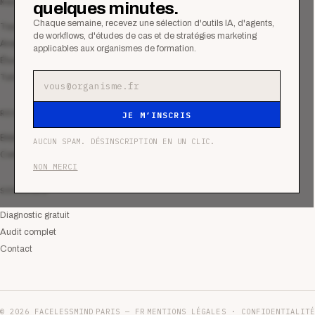
MAGAZINE
quelques minutes.
Chaque semaine, recevez une sélection d'outils IA, d'agents,
Tous les articles
de workflows, d'études de cas et de stratégies marketing
Analyses
applicables aux organismes de formation.
Études de cas
Tutoriels
Adresse e-mail
RESSOURCES
JE M’INSCRIS
Bibliothèque
AUCUN SPAM. DÉSINSCRIPTION EN UN CLIC.
Communauté
NON MERCI
SERVICES
Diagnostic gratuit
Audit complet
Contact
© 2026 FACELESSMIND
PARIS — FR
MENTIONS LÉGALES · CONFIDENTIALITÉ