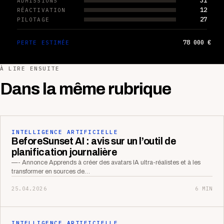
31
ADMISSIONS
12
RÉACTIVATION
27
PILOTAGE
78 000 €
PERTE ESTIMÉE
À LIRE ENSUITE
Dans la même rubrique
INTELLIGENCE ARTIFICIELLE
BeforeSunset AI : avis sur un l’outil de
planification journalière
—- Annonce Apprends à créer des avatars IA ultra-réalistes et à les
transformer en sources de…
25.04.2026
6 MIN
INTELLIGENCE ARTIFICIELLE