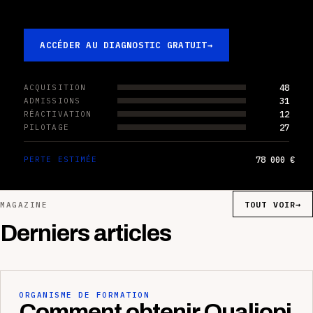
ACCÉDER AU DIAGNOSTIC GRATUIT
→
48
ACQUISITION
31
ADMISSIONS
12
RÉACTIVATION
27
PILOTAGE
78 000 €
PERTE ESTIMÉE
TOUT VOIR
→
MAGAZINE
Derniers articles
ORGANISME DE FORMATION
Comment obtenir Qualiopi