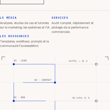
LE MÉDIA
SERVICES
Analyses, études de cas et tutoriels
Audit complet, déploiement et
sur le marketing, les systèmes et l’IA.
pilotage de la performance
commerciale.
LES RESSOURCES
Templates, workflows, prompts et la
communauté FacelessMind.
01 · LEAD
RAPPEL > 18 H
02 · CONTACT
03 · RDV
NO-SHOW 31 %