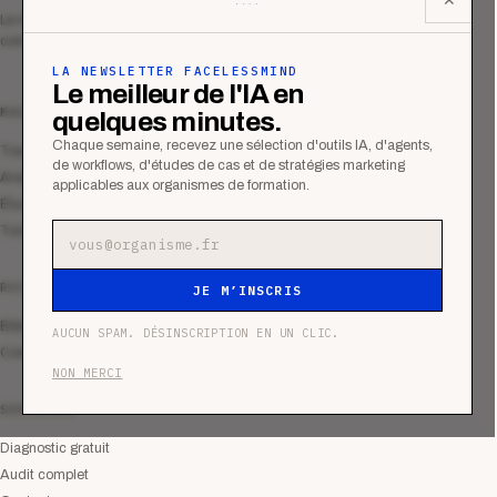
Le média qui mesurent la performance
commerciale des organismes de formation.
LA NEWSLETTER FACELESSMIND
Le meilleur de l'IA en
MAGAZINE
quelques minutes.
Chaque semaine, recevez une sélection d'outils IA, d'agents,
Tous les articles
de workflows, d'études de cas et de stratégies marketing
Analyses
applicables aux organismes de formation.
Études de cas
Tutoriels
Adresse e-mail
RESSOURCES
JE M’INSCRIS
Bibliothèque
AUCUN SPAM. DÉSINSCRIPTION EN UN CLIC.
Communauté
NON MERCI
SERVICES
Diagnostic gratuit
Audit complet