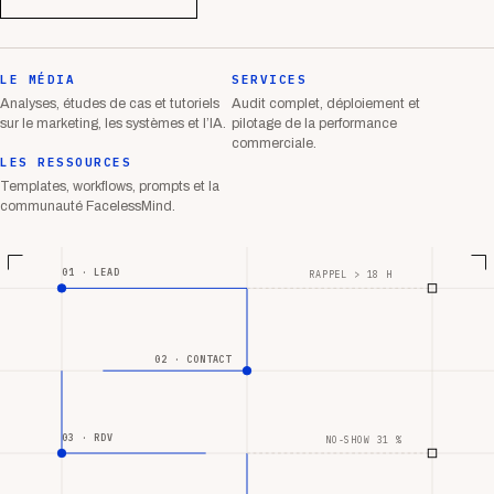
LE MÉDIA
SERVICES
Analyses, études de cas et tutoriels
Audit complet, déploiement et
sur le marketing, les systèmes et l’IA.
pilotage de la performance
commerciale.
LES RESSOURCES
Templates, workflows, prompts et la
communauté FacelessMind.
01 · LEAD
RAPPEL > 18 H
02 · CONTACT
03 · RDV
NO-SHOW 31 %