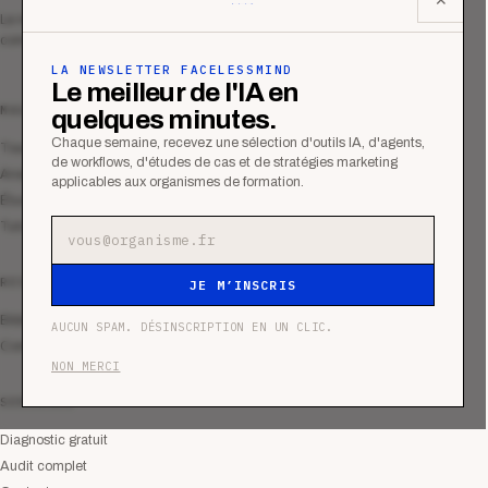
Le média qui mesurent la performance
commerciale des organismes de formation.
LA NEWSLETTER FACELESSMIND
Le meilleur de l'IA en
MAGAZINE
quelques minutes.
Chaque semaine, recevez une sélection d'outils IA, d'agents,
Tous les articles
de workflows, d'études de cas et de stratégies marketing
Analyses
applicables aux organismes de formation.
Études de cas
Tutoriels
Adresse e-mail
RESSOURCES
JE M’INSCRIS
Bibliothèque
AUCUN SPAM. DÉSINSCRIPTION EN UN CLIC.
Communauté
NON MERCI
SERVICES
Diagnostic gratuit
Audit complet