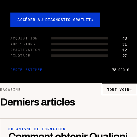
ACCÉDER AU DIAGNOSTIC GRATUIT
→
48
ACQUISITION
31
ADMISSIONS
12
RÉACTIVATION
27
PILOTAGE
78 000 €
PERTE ESTIMÉE
TOUT VOIR
→
MAGAZINE
Derniers articles
ORGANISME DE FORMATION
Comment obtenir Qualiopi