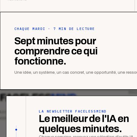
CHAQUE MARDI · 7 MIN DE LECTURE
Sept minutes pour
comprendre ce qui
fonctionne.
Une idée, un système, un cas concret, une opportunité, une ressou
MAG
FACELESS
MIND
Tous
Ana
LA NEWSLETTER FACELESSMIND
Le média qui mesurent la performance
Le meilleur de l'IA en
commerciale des organismes de formation.
Étu
quelques minutes.
Tuto
Chaque semaine, recevez une sélection d'outils IA,