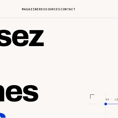
MAGAZINE
RESSOURCES
CONTACT
sez
nes
01 · L