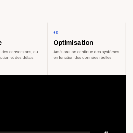
05
e
Optimisation
 des conversions, du
Amélioration continue des systèmes
iption et des délais.
en fonction des données réelles.
48