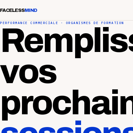
FACELESS
MIND
PERFORMANCE COMMERCIALE · ORGANISMES DE FORMATION
Remplis
vos
prochai