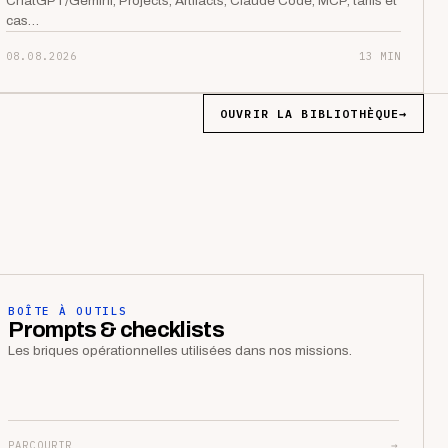
ChatGPT/Gemini, Projects, Artifacts, Claude Code, MCP, tarifs et
cas…
08.08.2026
13 MIN
OUVRIR LA BIBLIOTHÈQUE
→
BOÎTE À OUTILS
Prompts & checklists
Les briques opérationnelles utilisées dans nos missions.
PARCOURIR
→