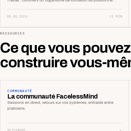
Travail : comment un organisme de formation se positionne…
08.08.2026
11 MIN
RESSOURCES
Ce que vous pouvez
construire vous-mê
COMMUNAUTÉ
La communauté FacelessMind
Sessions en direct, retours sur vos systèmes, entraide entre
praticiens.
REJOINDRE
→