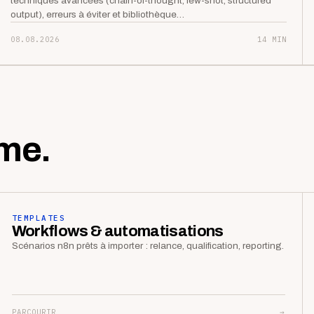
techniques avancées (chain-of-thought, few-shot, structured
output), erreurs à éviter et bibliothèque…
08.08.2026
14 MIN
me.
TEMPLATES
Workflows & automatisations
Scénarios n8n prêts à importer : relance, qualification, reporting.
PARCOURIR
→