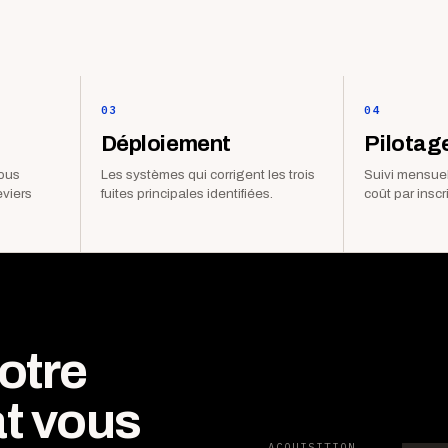
03
04
Déploiement
Pilotag
vous
Les systèmes qui corrigent les trois
Suivi mensuel
eviers
fuites principales identifiées.
coût par inscr
otre
t vous
ACQUISITION