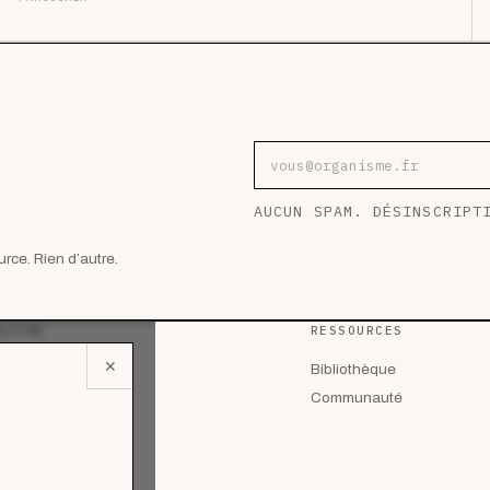
Adresse e-mail
AUCUN SPAM. DÉSINSCRIPT
rce. Rien d’autre.
AZINE
RESSOURCES
✕
 les articles
Bibliothèque
lyses
Communauté
des de cas
riels