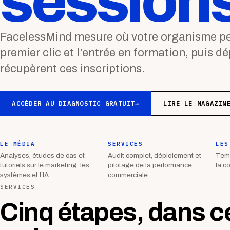
sessions
FacelessMind mesure où votre organisme per
premier clic et l’entrée en formation, puis d
récupèrent ces inscriptions.
ACCÉDER AU DIAGNOSTIC GRATUIT
→
LIRE LE MAGAZIN
LE MÉDIA
SERVICES
LES
Analyses, études de cas et
Audit complet, déploiement et
Temp
tutoriels sur le marketing, les
pilotage de la performance
la c
systèmes et l’IA.
commerciale.
SERVICES
Cinq étapes, dans c