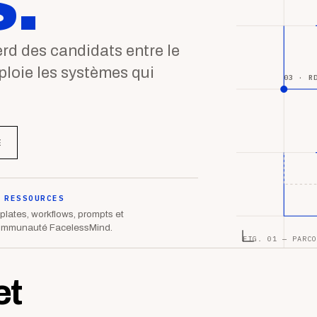
.
d des candidats entre le
éploie les systèmes qui
03 · R
E
 RESSOURCES
lates, workflows, prompts et
ommunauté FacelessMind.
FIG. 01 — PARCO
et