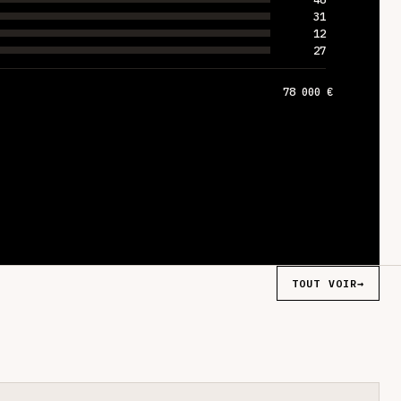
31
12
27
78 000 €
TOUT VOIR
→