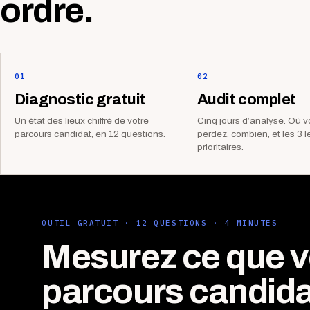
ordre.
01
02
Diagnostic gratuit
Audit complet
Un état des lieux chiffré de votre
Cinq jours d’analyse. Où 
parcours candidat, en 12 questions.
perdez, combien, et les 3 l
prioritaires.
OUTIL GRATUIT · 12 QUESTIONS · 4 MINUTES
Mesurez ce que v
parcours candida