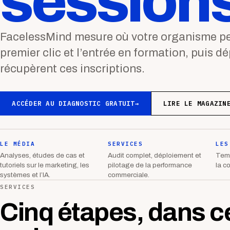
sessions
FacelessMind mesure où votre organisme per
premier clic et l’entrée en formation, puis d
récupèrent ces inscriptions.
ACCÉDER AU DIAGNOSTIC GRATUIT
→
LIRE LE MAGAZIN
LE MÉDIA
SERVICES
LES
Analyses, études de cas et
Audit complet, déploiement et
Temp
tutoriels sur le marketing, les
pilotage de la performance
la c
systèmes et l’IA.
commerciale.
SERVICES
Cinq étapes, dans c