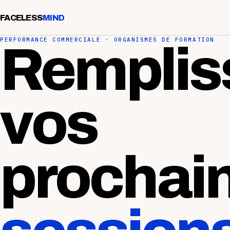
FACELESS
MIND
PERFORMANCE COMMERCIALE · ORGANISMES DE FORMATION
Remplis
vos
prochai