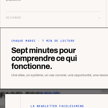
REJOINDRE
→
CHAQUE MARDI · 7 MIN DE LECTURE
Sept minutes pour
comprendre ce qui
fonctionne.
Une idée, un système, un cas concret, une opportunité, une ressou
MAG
FACELESS
MIND
Tous
Ana
LA NEWSLETTER FACELESSMIND
Le média qui mesurent la performance