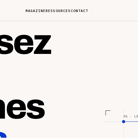
MAGAZINE
RESSOURCES
CONTACT
sez
nes
01 · L