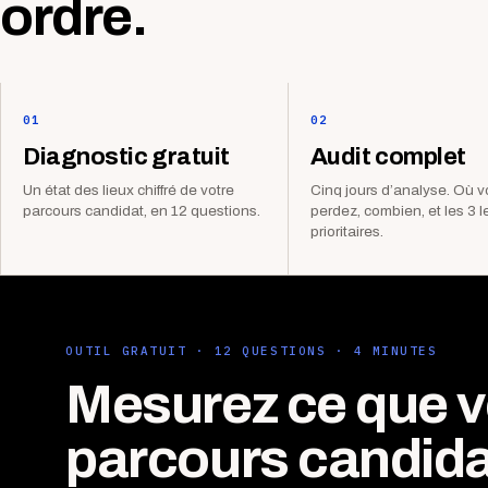
ordre.
01
02
Diagnostic gratuit
Audit complet
Un état des lieux chiffré de votre
Cinq jours d’analyse. Où 
parcours candidat, en 12 questions.
perdez, combien, et les 3 l
prioritaires.
OUTIL GRATUIT · 12 QUESTIONS · 4 MINUTES
Mesurez ce que v
parcours candida