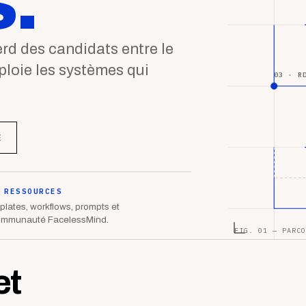
.
d des candidats entre le
éploie les systèmes qui
03 · R
E
 RESSOURCES
lates, workflows, prompts et
ommunauté FacelessMind.
FIG. 01 — PARCO
et