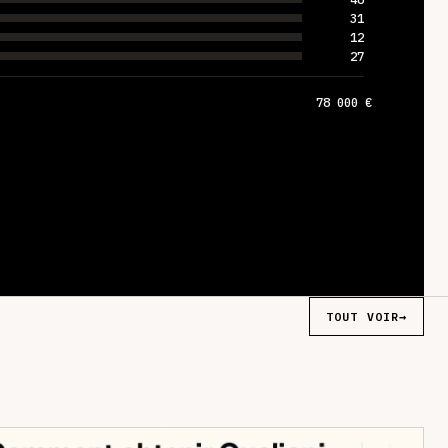
31
12
27
78 000 €
TOUT VOIR
→