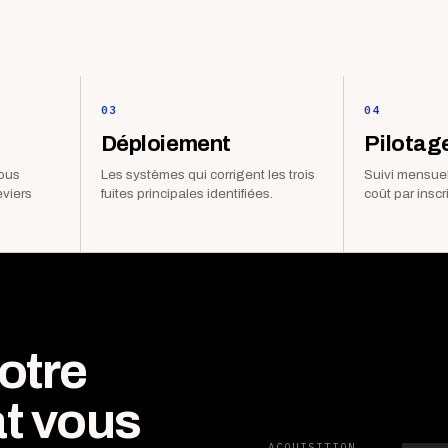
03
04
Déploiement
Pilotag
vous
Les systèmes qui corrigent les trois
Suivi mensuel
eviers
fuites principales identifiées.
coût par inscr
otre
t vous
ACQUISITION