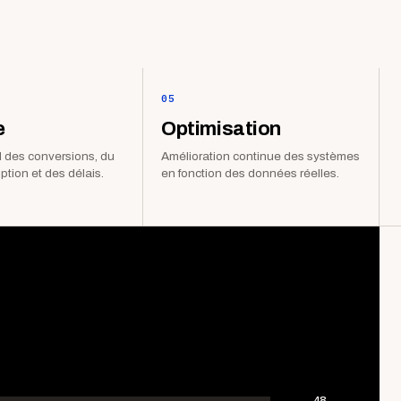
05
e
Optimisation
 des conversions, du
Amélioration continue des systèmes
iption et des délais.
en fonction des données réelles.
48