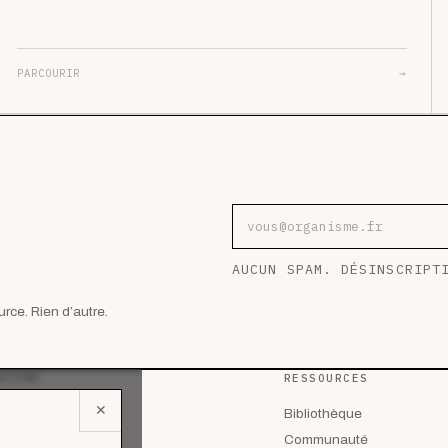
PARCOURIR
→
Adresse e-mail
AUCUN SPAM. DÉSINSCRIPT
rce. Rien d’autre.
AZINE
RESSOURCES
✕
 les articles
Bibliothèque
lyses
Communauté