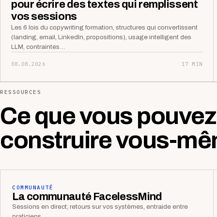
pour écrire des textes qui remplissent
vos sessions
Les 6 lois du copywriting formation, structures qui convertissent
(landing, email, LinkedIn, propositions), usage intelligent des
LLM, contraintes…
08.08.2026
17 MIN
RESSOURCES
Ce que vous pouvez
construire vous-mê
COMMUNAUTÉ
La communauté FacelessMind
Sessions en direct, retours sur vos systèmes, entraide entre
praticiens.