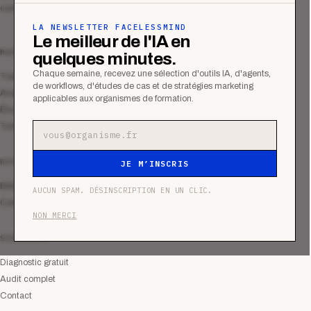
commerciale des organismes de formation.
LA NEWSLETTER FACELESSMIND
Le meilleur de l'IA en
MAGAZINE
quelques minutes.
Chaque semaine, recevez une sélection d'outils IA, d'agents,
Tous les articles
de workflows, d'études de cas et de stratégies marketing
Analyses
applicables aux organismes de formation.
Études de cas
Tutoriels
Adresse e-mail
RESSOURCES
JE M’INSCRIS
Bibliothèque
AUCUN SPAM. DÉSINSCRIPTION EN UN CLIC.
Communauté
NON MERCI
SERVICES
Diagnostic gratuit
Audit complet
Contact