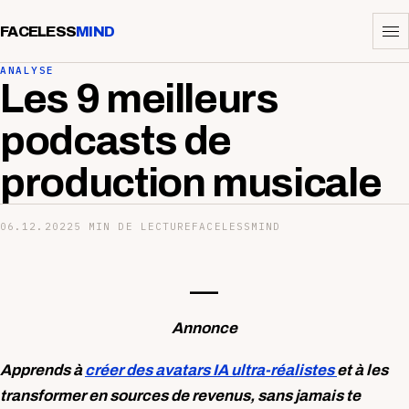
FACELESS
MIND
ANALYSE
Les 9 meilleurs
podcasts de
production musicale
06.12.2022
5 MIN DE LECTURE
FACELESSMIND
—-
Annonce
Apprends à
créer des avatars IA ultra-réalistes
et à les
transformer en sources de revenus, sans jamais te