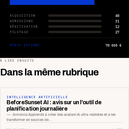
48
ACQUISITION
31
ADMISSIONS
12
RÉACTIVATION
27
PILOTAGE
78 000 €
PERTE ESTIMÉE
À LIRE ENSUITE
Dans la même rubrique
INTELLIGENCE ARTIFICIELLE
BeforeSunset AI : avis sur un l’outil de
planification journalière
—- Annonce Apprends à créer des avatars IA ultra-réalistes et à les
transformer en sources de…