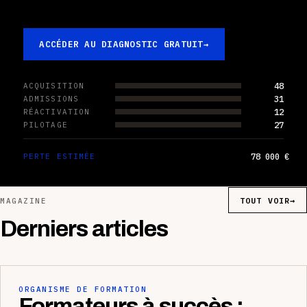
ACCÉDER AU DIAGNOSTIC GRATUIT
→
48
ACQUISITION
31
ADMISSIONS
12
RÉACTIVATION
27
PILOTAGE
78 000 €
PERTE ESTIMÉE
TOUT VOIR
→
MAGAZINE
Derniers articles
ORGANISME DE FORMATION
Formateurs à succès :