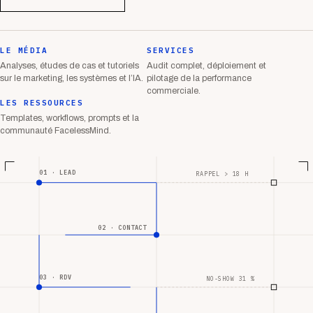
LE MÉDIA
SERVICES
Analyses, études de cas et tutoriels
Audit complet, déploiement et
sur le marketing, les systèmes et l’IA.
pilotage de la performance
commerciale.
LES RESSOURCES
Templates, workflows, prompts et la
communauté FacelessMind.
01 · LEAD
RAPPEL > 18 H
02 · CONTACT
03 · RDV
NO-SHOW 31 %