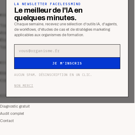
LA NEWSLETTER FACELESSMIND
Le meilleur de l'IA en
MAGAZINE
quelques minutes.
Chaque semaine, recevez une sélection d'outils IA, d'agents,
Tous les articles
de workflows, d'études de cas et de stratégies marketing
Analyses
applicables aux organismes de formation.
Études de cas
Tutoriels
Adresse e-mail
RESSOURCES
JE M’INSCRIS
Bibliothèque
AUCUN SPAM. DÉSINSCRIPTION EN UN CLIC.
Communauté
NON MERCI
SERVICES
Diagnostic gratuit
Audit complet
Contact