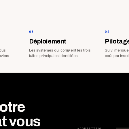
03
04
Déploiement
Pilotag
vous
Les systèmes qui corrigent les trois
Suivi mensuel
eviers
fuites principales identifiées.
coût par inscr
otre
t vous
ACQUISITION