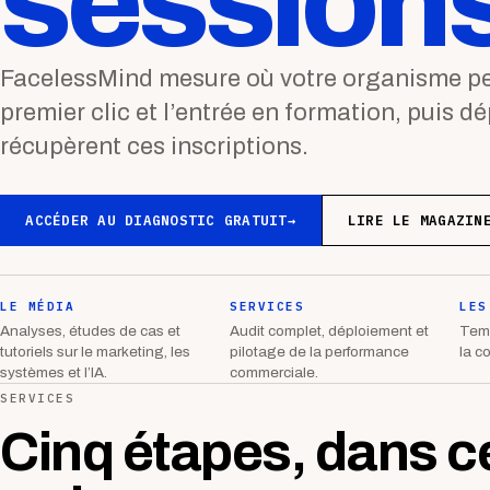
sessions
FacelessMind mesure où votre organisme per
premier clic et l’entrée en formation, puis d
récupèrent ces inscriptions.
ACCÉDER AU DIAGNOSTIC GRATUIT
→
LIRE LE MAGAZIN
LE MÉDIA
SERVICES
LES
Analyses, études de cas et
Audit complet, déploiement et
Temp
tutoriels sur le marketing, les
pilotage de la performance
la c
systèmes et l’IA.
commerciale.
SERVICES
Cinq étapes, dans c