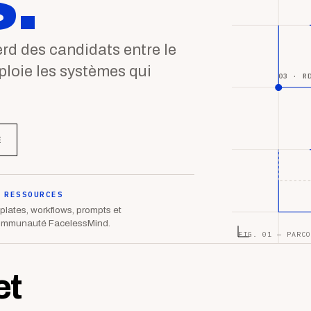
.
d des candidats entre le
éploie les systèmes qui
03 · R
E
 RESSOURCES
lates, workflows, prompts et
ommunauté FacelessMind.
FIG. 01 — PARCO
et