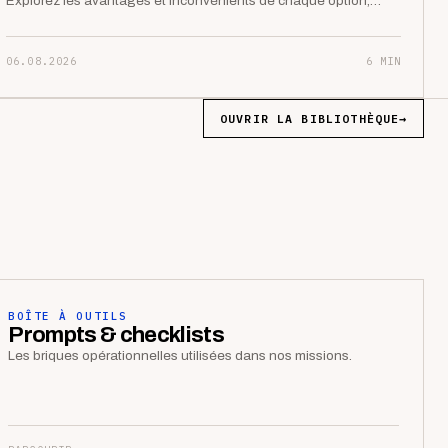
Explorez les avantages et inconvénients de chaque option,…
06.08.2026
6 MIN
OUVRIR LA BIBLIOTHÈQUE
→
BOÎTE À OUTILS
Prompts & checklists
Les briques opérationnelles utilisées dans nos missions.