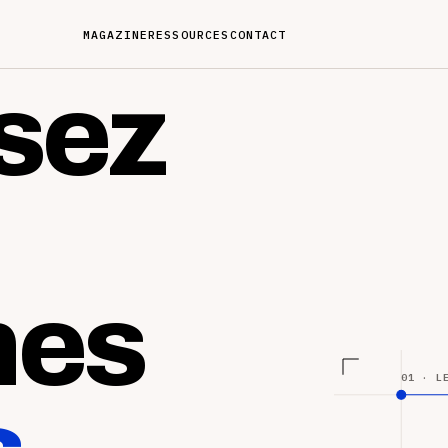
MAGAZINE
RESSOURCES
CONTACT
sez
nes
01 · L