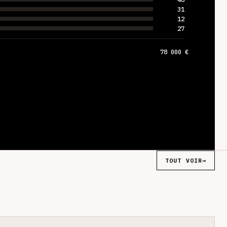
31
12
27
78 000 €
TOUT VOIR
→