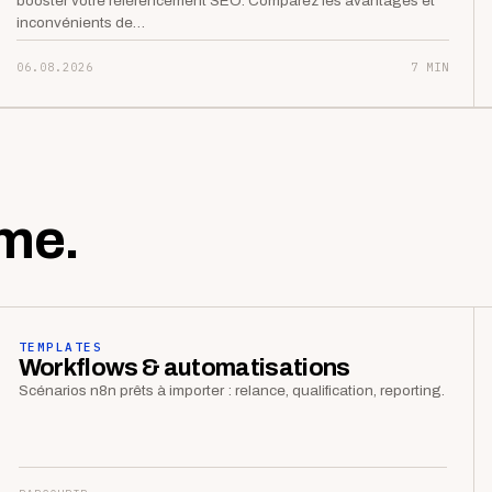
booster votre référencement SEO. Comparez les avantages et
inconvénients de…
06.08.2026
7 MIN
me.
TEMPLATES
Workflows & automatisations
Scénarios n8n prêts à importer : relance, qualification, reporting.