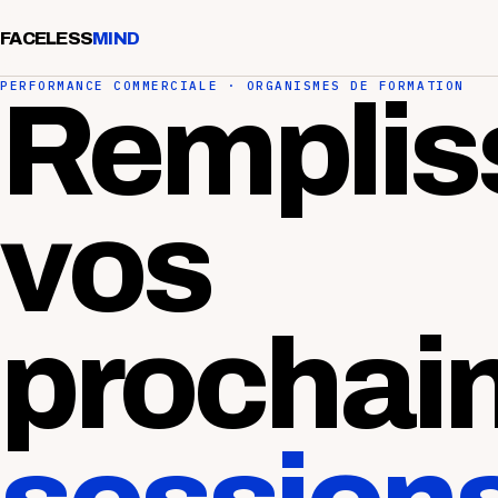
FACELESS
MIND
PERFORMANCE COMMERCIALE · ORGANISMES DE FORMATION
Remplis
vos
prochai