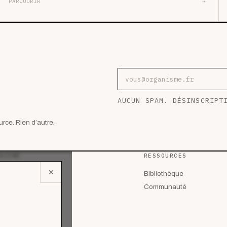
PARCOURIR
→
Adresse e-mail
AUCUN SPAM. DÉSINSCRIPT
rce. Rien d’autre.
AZINE
RESSOURCES
✕
 les articles
Bibliothèque
lyses
Communauté
des de cas
riels