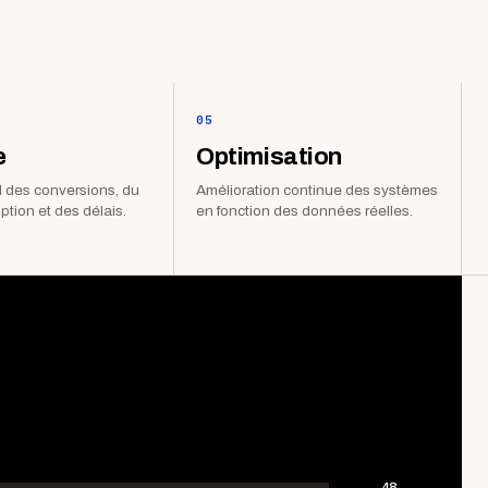
05
e
Optimisation
 des conversions, du
Amélioration continue des systèmes
iption et des délais.
en fonction des données réelles.
48