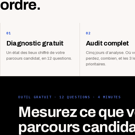
ordre.
01
02
Diagnostic gratuit
Audit complet
Un état des lieux chiffré de votre
Cinq jours d’analyse. Où 
parcours candidat, en 12 questions.
perdez, combien, et les 3 l
prioritaires.
OUTIL GRATUIT · 12 QUESTIONS · 4 MINUTES
Mesurez ce que v
parcours candida