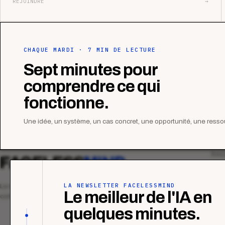
REJOINDRE
→
CHAQUE MARDI · 7 MIN DE LECTURE
Sept minutes pour
comprendre ce qui
fonctionne.
Une idée, un système, un cas concret, une opportunité, une ressou
MAG
FACELESS
MIND
Tous
Ana
LA NEWSLETTER FACELESSMIND
Le média qui mesurent la performance
Le meilleur de l'IA en
commerciale des organismes de formation.
Étu
quelques minutes.
Tuto