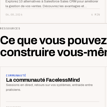
Explorez 10 alternatives à Salesforce Sales CRM pour améliorer
la gestion de vos ventes. Découvrez les avantages et…
06.08.2026
6 MIN
RESSOURCES
Ce que vous pouvez
construire vous-mê
COMMUNAUTÉ
La communauté FacelessMind
Sessions en direct, retours sur vos systèmes, entraide entre
praticiens.