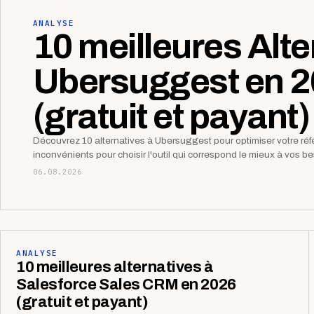
ANALYSE
10 meilleures Alte
Ubersuggest en 
(gratuit et payant)
Découvrez 10 alternatives à Ubersuggest pour optimiser votre r
inconvénients pour choisir l'outil qui correspond le mieux à vos 
06.08.2026
ANALYSE
10 meilleures alternatives à
Salesforce Sales CRM en 2026
(gratuit et payant)