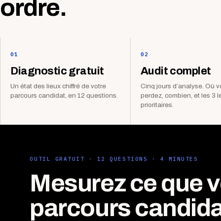
ordre.
01
02
Diagnostic gratuit
Audit complet
Un état des lieux chiffré de votre
Cinq jours d’analyse. Où 
parcours candidat, en 12 questions.
perdez, combien, et les 3 l
prioritaires.
OUTIL GRATUIT · 12 QUESTIONS · 4 MINUTES
Mesurez ce que v
parcours candida