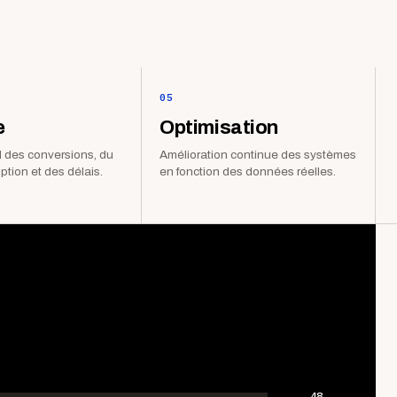
05
e
Optimisation
 des conversions, du
Amélioration continue des systèmes
iption et des délais.
en fonction des données réelles.
48