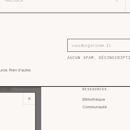
PARCOURIR
→
Adresse e-mail
AUCUN SPAM. DÉSINSCRIPT
rce. Rien d’autre.
AZINE
RESSOURCES
✕
 les articles
Bibliothèque
lyses
Communauté
des de cas
riels