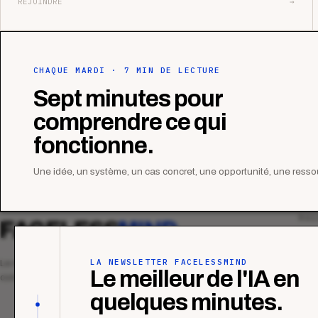
REJOINDRE
→
CHAQUE MARDI · 7 MIN DE LECTURE
Sept minutes pour
comprendre ce qui
fonctionne.
Une idée, un système, un cas concret, une opportunité, une ressou
MAG
FACELESS
MIND
Tous
Ana
LA NEWSLETTER FACELESSMIND
Le média qui mesurent la performance
Le meilleur de l'IA en
commerciale des organismes de formation.
Étu
quelques minutes.
Tuto