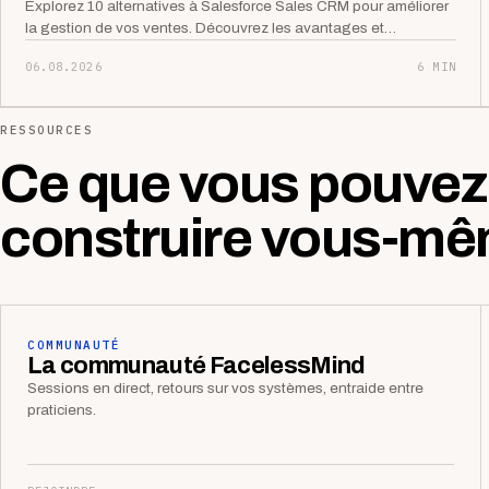
Explorez 10 alternatives à Salesforce Sales CRM pour améliorer
la gestion de vos ventes. Découvrez les avantages et…
06.08.2026
6 MIN
RESSOURCES
Ce que vous pouvez
construire vous-mê
COMMUNAUTÉ
La communauté FacelessMind
Sessions en direct, retours sur vos systèmes, entraide entre
praticiens.