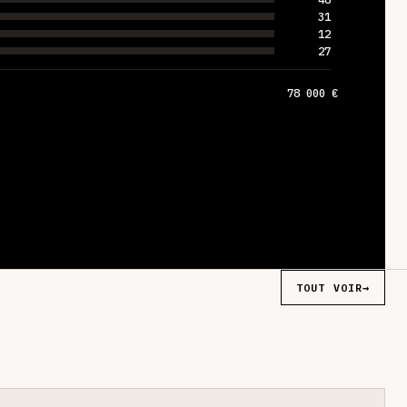
31
12
27
78 000 €
TOUT VOIR
→