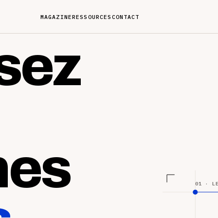
MAGAZINE
RESSOURCES
CONTACT
sez
nes
01 · L