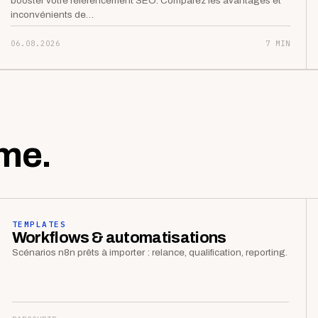
booster votre référencement SEO. Comparez les avantages et
inconvénients de…
06.08.2026
7 MIN
me.
TEMPLATES
Workflows & automatisations
Scénarios n8n prêts à importer : relance, qualification, reporting.