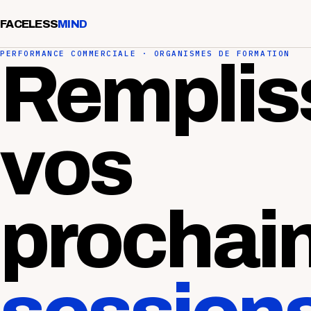
FACELESS
MIND
PERFORMANCE COMMERCIALE · ORGANISMES DE FORMATION
Remplis
vos
prochai