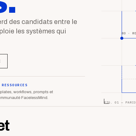
.
d des candidats entre le
éploie les systèmes qui
03 · R
E
 RESSOURCES
lates, workflows, prompts et
ommunauté FacelessMind.
FIG. 01 — PARCO
et