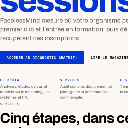
sessions
FacelessMind mesure où votre organisme per
premier clic et l’entrée en formation, puis d
récupèrent ces inscriptions.
ACCÉDER AU DIAGNOSTIC GRATUIT
→
LIRE LE MAGAZIN
LE MÉDIA
SERVICES
LES
Analyses, études de cas et
Audit complet, déploiement et
Temp
tutoriels sur le marketing, les
pilotage de la performance
la c
systèmes et l’IA.
commerciale.
SERVICES
Cinq étapes, dans c