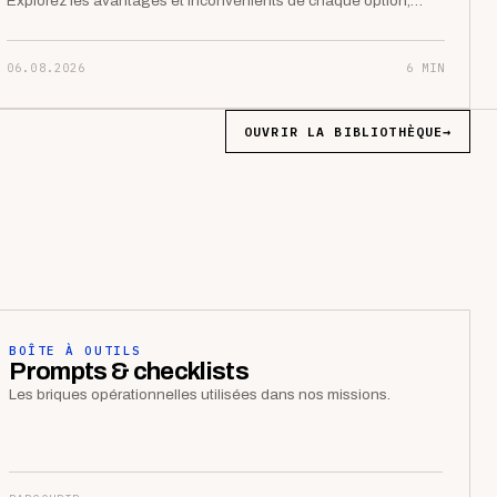
Explorez les avantages et inconvénients de chaque option,…
06.08.2026
6 MIN
OUVRIR LA BIBLIOTHÈQUE
→
BOÎTE À OUTILS
Prompts & checklists
Les briques opérationnelles utilisées dans nos missions.