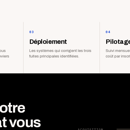
03
04
Déploiement
Pilotag
vous
Les systèmes qui corrigent les trois
Suivi mensuel
eviers
fuites principales identifiées.
coût par inscr
otre
t vous
ACQUISITION