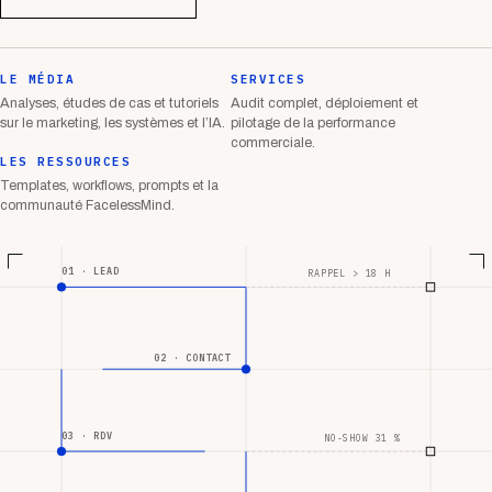
LE MÉDIA
SERVICES
Analyses, études de cas et tutoriels
Audit complet, déploiement et
sur le marketing, les systèmes et l’IA.
pilotage de la performance
commerciale.
LES RESSOURCES
Templates, workflows, prompts et la
communauté FacelessMind.
01 · LEAD
RAPPEL > 18 H
02 · CONTACT
03 · RDV
NO-SHOW 31 %