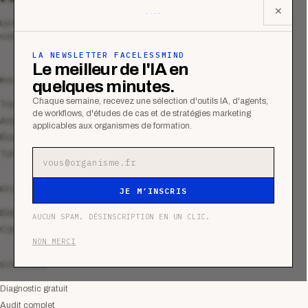
✕
Le média qui mesurent la performance
commerciale des organismes de formation.
LA NEWSLETTER FACELESSMIND
Le meilleur de l'IA en
MAGAZINE
quelques minutes.
Chaque semaine, recevez une sélection d'outils IA, d'agents,
Tous les articles
de workflows, d'études de cas et de stratégies marketing
Analyses
applicables aux organismes de formation.
Études de cas
Tutoriels
Adresse e-mail
RESSOURCES
JE M’INSCRIS
Bibliothèque
AUCUN SPAM. DÉSINSCRIPTION EN UN CLIC.
Communauté
NON MERCI
SERVICES
Diagnostic gratuit
Audit complet