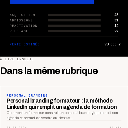
48
ACQUISITION
31
ADMISSIONS
12
RÉACTIVATION
27
PILOTAGE
78 000 €
PERTE ESTIMÉE
À LIRE ENSUITE
Dans la même rubrique
PERSONAL BRANDING
Personal branding formateur : la méthode
LinkedIn qui remplit un agenda de formation
Comment un formateur construit un personal branding qui remplit son
agenda et permet de vendre au-dessus…
08.08.2026
12 MIN