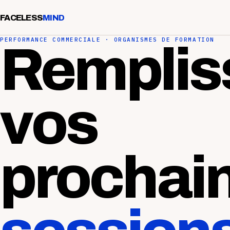
FACELESS
MIND
PERFORMANCE COMMERCIALE · ORGANISMES DE FORMATION
Remplis
vos
prochai