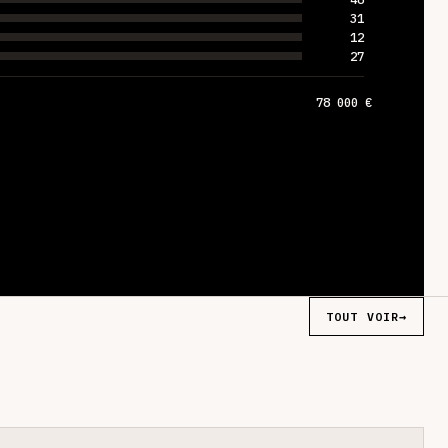
31
12
27
78 000 €
TOUT VOIR
→