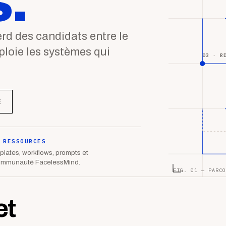
.
d des candidats entre le
éploie les systèmes qui
03 · R
E
 RESSOURCES
lates, workflows, prompts et
ommunauté FacelessMind.
FIG. 01 — PARCO
et