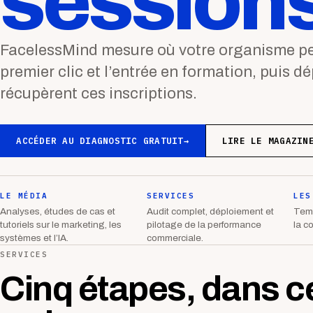
sessions
FacelessMind mesure où votre organisme per
premier clic et l’entrée en formation, puis d
récupèrent ces inscriptions.
ACCÉDER AU DIAGNOSTIC GRATUIT
→
LIRE LE MAGAZIN
LE MÉDIA
SERVICES
LES
Analyses, études de cas et
Audit complet, déploiement et
Temp
tutoriels sur le marketing, les
pilotage de la performance
la c
systèmes et l’IA.
commerciale.
SERVICES
Cinq étapes, dans c