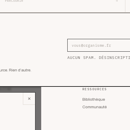
PARCOURIR
→
Adresse e-mail
AUCUN SPAM. DÉSINSCRIPT
rce. Rien d’autre.
AZINE
RESSOURCES
✕
 les articles
Bibliothèque
lyses
Communauté
des de cas
riels