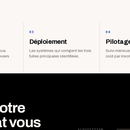
03
04
Déploiement
Pilotag
vous
Les systèmes qui corrigent les trois
Suivi mensuel
eviers
fuites principales identifiées.
coût par inscr
otre
t vous
ACQUISITION