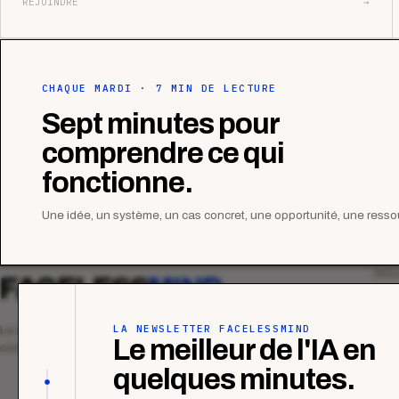
REJOINDRE
→
CHAQUE MARDI · 7 MIN DE LECTURE
Sept minutes pour
comprendre ce qui
fonctionne.
Une idée, un système, un cas concret, une opportunité, une ressou
MAG
FACELESS
MIND
Tous
Ana
LA NEWSLETTER FACELESSMIND
Le média qui mesurent la performance
Le meilleur de l'IA en
commerciale des organismes de formation.
Étu
quelques minutes.
Tuto