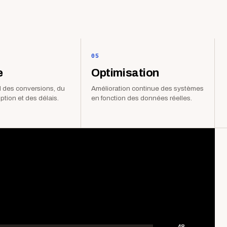
05
e
Optimisation
 des conversions, du
Amélioration continue des systèmes
iption et des délais.
en fonction des données réelles.
48