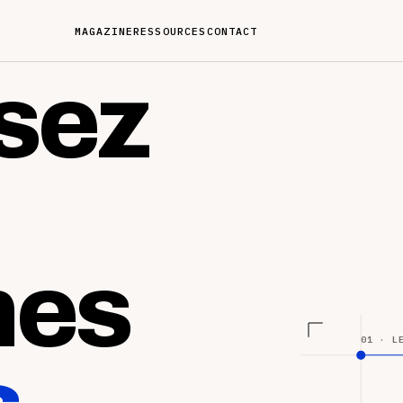
MAGAZINE
RESSOURCES
CONTACT
sez
nes
01 · L