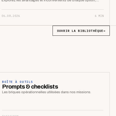
Explorez les avantages et inconvénients de chaque option,…
06.08.2026
6 MIN
OUVRIR LA BIBLIOTHÈQUE
→
BOÎTE À OUTILS
Prompts & checklists
Les briques opérationnelles utilisées dans nos missions.