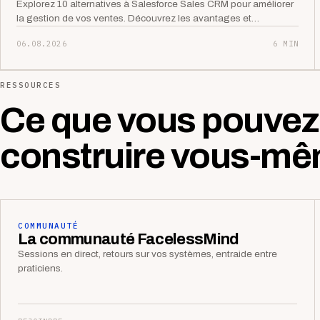
Explorez 10 alternatives à Salesforce Sales CRM pour améliorer
la gestion de vos ventes. Découvrez les avantages et…
06.08.2026
6 MIN
RESSOURCES
Ce que vous pouvez
construire vous-mê
COMMUNAUTÉ
La communauté FacelessMind
Sessions en direct, retours sur vos systèmes, entraide entre
praticiens.