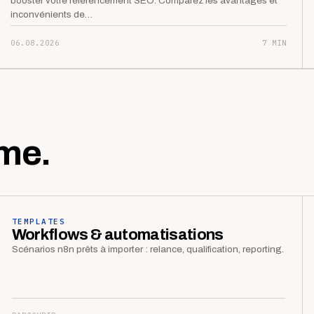
booster votre référencement SEO. Comparez les avantages et
inconvénients de…
06.08.2026
7 MIN
me.
TEMPLATES
Workflows & automatisations
Scénarios n8n prêts à importer : relance, qualification, reporting.