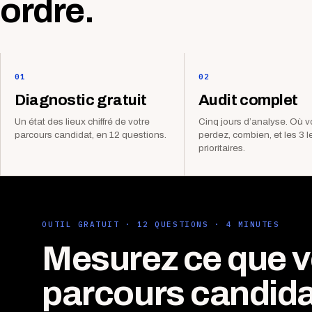
ordre.
01
02
Diagnostic gratuit
Audit complet
Un état des lieux chiffré de votre
Cinq jours d’analyse. Où 
parcours candidat, en 12 questions.
perdez, combien, et les 3 l
prioritaires.
OUTIL GRATUIT · 12 QUESTIONS · 4 MINUTES
Mesurez ce que v
parcours candida