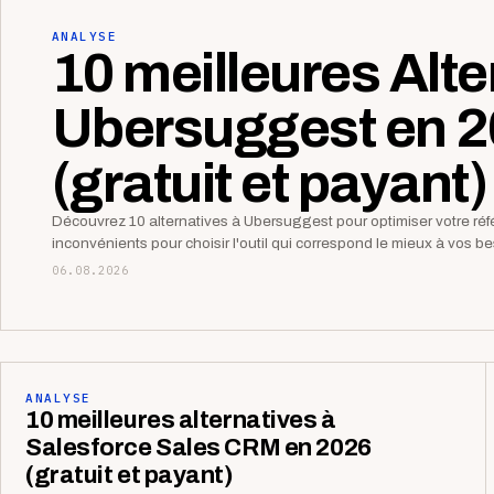
ANALYSE
10 meilleures Alte
Ubersuggest en 
(gratuit et payant)
Découvrez 10 alternatives à Ubersuggest pour optimiser votre r
inconvénients pour choisir l'outil qui correspond le mieux à vos 
06.08.2026
ANALYSE
10 meilleures alternatives à
Salesforce Sales CRM en 2026
(gratuit et payant)