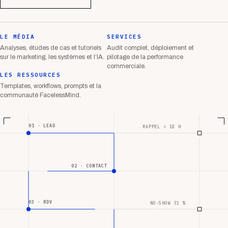
LE MÉDIA
SERVICES
Analyses, études de cas et tutoriels
Audit complet, déploiement et
sur le marketing, les systèmes et l’IA.
pilotage de la performance
commerciale.
LES RESSOURCES
Templates, workflows, prompts et la
communauté FacelessMind.
01 · LEAD
RAPPEL > 18 H
02 · CONTACT
03 · RDV
NO-SHOW 31 %