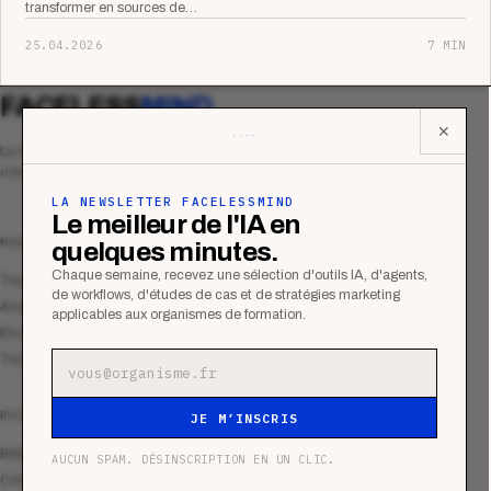
transformer en sources de…
25.04.2026
7 MIN
FACELESS
MIND
✕
Le média qui mesurent la performance
commerciale des organismes de formation.
LA NEWSLETTER FACELESSMIND
Le meilleur de l'IA en
MAGAZINE
quelques minutes.
Chaque semaine, recevez une sélection d'outils IA, d'agents,
Tous les articles
de workflows, d'études de cas et de stratégies marketing
Analyses
applicables aux organismes de formation.
Études de cas
Tutoriels
Adresse e-mail
RESSOURCES
JE M’INSCRIS
Bibliothèque
AUCUN SPAM. DÉSINSCRIPTION EN UN CLIC.
Communauté