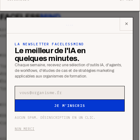
FACELESS
MIND
✕
Le média qui mesurent la performance
commerciale des organismes de formation.
LA NEWSLETTER FACELESSMIND
Le meilleur de l'IA en
MAGAZINE
quelques minutes.
Chaque semaine, recevez une sélection d'outils IA, d'agents,
Tous les articles
de workflows, d'études de cas et de stratégies marketing
Analyses
applicables aux organismes de formation.
Études de cas
Tutoriels
Adresse e-mail
RESSOURCES
JE M’INSCRIS
Bibliothèque
AUCUN SPAM. DÉSINSCRIPTION EN UN CLIC.
Communauté
NON MERCI
SERVICES