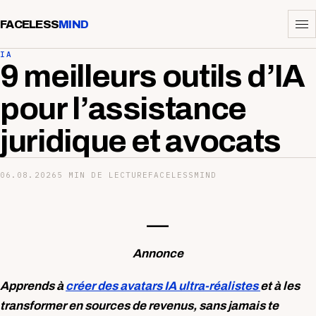
FACELESS
MIND
IA
9 meilleurs outils d’IA
pour l’assistance
juridique et avocats
06.08.2026
5 MIN DE LECTURE
FACELESSMIND
—-
Annonce
Apprends à
créer des avatars IA ultra-réalistes
et à les
transformer en sources de revenus, sans jamais te