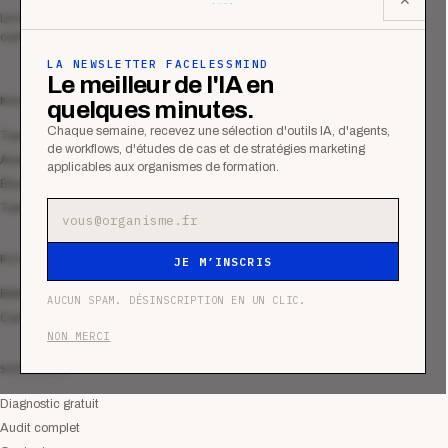
Le média qui mesurent la performance
commerciale des organismes de formation.
LA NEWSLETTER FACELESSMIND
Le meilleur de l'IA en
MAGAZINE
quelques minutes.
Chaque semaine, recevez une sélection d'outils IA, d'agents,
Tous les articles
de workflows, d'études de cas et de stratégies marketing
Analyses
applicables aux organismes de formation.
Études de cas
Tutoriels
Adresse e-mail
RESSOURCES
JE M’INSCRIS
Bibliothèque
AUCUN SPAM. DÉSINSCRIPTION EN UN CLIC.
Communauté
NON MERCI
SERVICES
Diagnostic gratuit
Audit complet