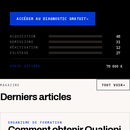
ACCÉDER AU DIAGNOSTIC GRATUIT
→
48
ACQUISITION
31
ADMISSIONS
12
RÉACTIVATION
27
PILOTAGE
78 000 €
PERTE ESTIMÉE
TOUT VOIR
→
MAGAZINE
Derniers articles
ORGANISME DE FORMATION
Comment obtenir Qualiopi