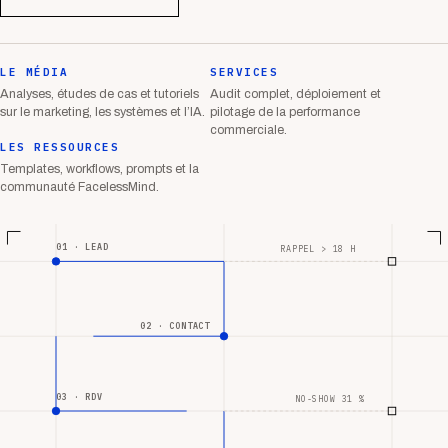
LE MÉDIA
SERVICES
Analyses, études de cas et tutoriels
Audit complet, déploiement et
sur le marketing, les systèmes et l’IA.
pilotage de la performance
commerciale.
LES RESSOURCES
Templates, workflows, prompts et la
communauté FacelessMind.
01 · LEAD
RAPPEL > 18 H
02 · CONTACT
03 · RDV
NO-SHOW 31 %