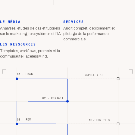
LE MÉDIA
SERVICES
Analyses, études de cas et tutoriels
Audit complet, déploiement et
sur le marketing, les systèmes et l’IA.
pilotage de la performance
commerciale.
LES RESSOURCES
Templates, workflows, prompts et la
communauté FacelessMind.
01 · LEAD
RAPPEL > 18 H
02 · CONTACT
03 · RDV
NO-SHOW 31 %