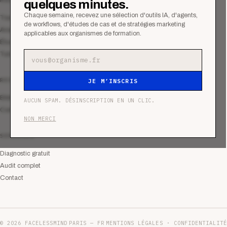
quelques minutes.
Chaque semaine, recevez une sélection d'outils IA, d'agents,
Tous les articles
de workflows, d'études de cas et de stratégies marketing
Analyses
applicables aux organismes de formation.
Études de cas
Tutoriels
Adresse e-mail
RESSOURCES
JE M’INSCRIS
Bibliothèque
AUCUN SPAM. DÉSINSCRIPTION EN UN CLIC.
Communauté
NON MERCI
SERVICES
Diagnostic gratuit
Audit complet
Contact
© 2026 FACELESSMIND
PARIS — FR
MENTIONS LÉGALES · CONFIDENTIALITÉ