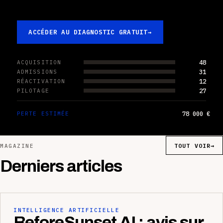
ACCÉDER AU DIAGNOSTIC GRATUIT
→
48
ACQUISITION
31
ADMISSIONS
12
RÉACTIVATION
27
PILOTAGE
78 000 €
PERTE ESTIMÉE
TOUT VOIR
→
MAGAZINE
Derniers articles
INTELLIGENCE ARTIFICIELLE
BeforeSunset AI : avis sur